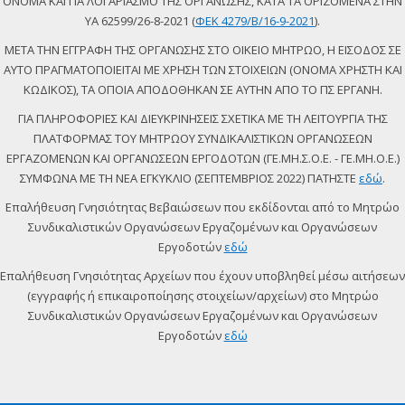
ΟΝΟΜΑ ΚΑΙ ΓΙΑ ΛΟΓΑΡΙΑΣΜΟ ΤΗΣ ΟΡΓΑΝΩΣΗΣ, ΚΑΤΑ ΤΑ ΟΡΙΖΟΜΕΝΑ ΣΤΗΝ
ΥΑ 62599/26-8-2021 (
ΦΕΚ 4279/Β/16-9-2021
).
ΜΕΤΑ ΤΗΝ ΕΓΓΡΑΦΗ ΤΗΣ ΟΡΓΑΝΩΣΗΣ ΣΤΟ ΟΙΚΕΙΟ ΜΗΤΡΩΟ, Η ΕΙΣΟΔΟΣ ΣΕ
ΑΥΤΟ ΠΡΑΓΜΑΤΟΠΟΙΕΙΤΑΙ ΜΕ ΧΡΗΣΗ ΤΩΝ ΣΤΟΙΧΕΙΩΝ (ΟΝΟΜΑ ΧΡΗΣΤΗ ΚΑΙ
ΚΩΔΙΚΟΣ), ΤΑ ΟΠΟΙΑ ΑΠΟΔΟΘΗΚΑΝ ΣΕ ΑΥΤΗΝ ΑΠΟ ΤΟ ΠΣ ΕΡΓΑΝΗ.
ΓΙΑ ΠΛΗΡΟΦΟΡΙΕΣ ΚΑΙ ΔΙΕΥΚΡΙΝΗΣΕΙΣ ΣΧΕΤΙΚΑ ΜΕ ΤΗ ΛΕΙΤΟΥΡΓΙΑ ΤΗΣ
ΠΛΑΤΦΟΡΜΑΣ ΤΟΥ ΜΗΤΡΩΟΥ ΣΥΝΔΙΚΑΛΙΣΤΙΚΩΝ ΟΡΓΑΝΩΣΕΩΝ
ΕΡΓΑΖΟΜΕΝΩΝ ΚΑΙ ΟΡΓΑΝΩΣΕΩΝ ΕΡΓΟΔΟΤΩΝ (ΓΕ.ΜΗ.Σ.Ο.Ε. - ΓΕ.ΜΗ.Ο.Ε.)
ΣΥΜΦΩΝΑ ΜΕ ΤΗ ΝΕΑ ΕΓΚΥΚΛΙΟ (ΣΕΠΤΕΜΒΡΙΟΣ 2022) ΠΑΤΗΣΤΕ
εδώ
.
Επαλήθευση Γνησιότητας Βεβαιώσεων που εκδίδονται από το Μητρώο
Συνδικαλιστικών Οργανώσεων Εργαζομένων και Οργανώσεων
Εργοδοτών
εδώ
Επαλήθευση Γνησιότητας Αρχείων που έχουν υποβληθεί μέσω αιτήσεων
(εγγραφής ή επικαιροποίησης στοιχείων/αρχείων) στο Μητρώο
Συνδικαλιστικών Οργανώσεων Εργαζομένων και Οργανώσεων
Εργοδοτών
εδώ