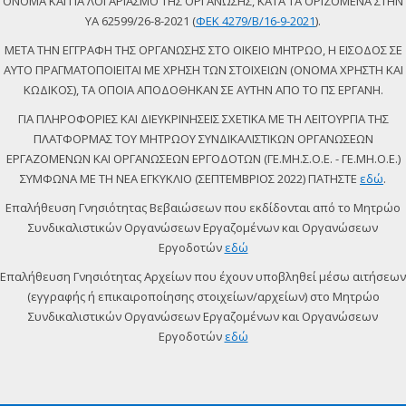
ΟΝΟΜΑ ΚΑΙ ΓΙΑ ΛΟΓΑΡΙΑΣΜΟ ΤΗΣ ΟΡΓΑΝΩΣΗΣ, ΚΑΤΑ ΤΑ ΟΡΙΖΟΜΕΝΑ ΣΤΗΝ
ΥΑ 62599/26-8-2021 (
ΦΕΚ 4279/Β/16-9-2021
).
ΜΕΤΑ ΤΗΝ ΕΓΓΡΑΦΗ ΤΗΣ ΟΡΓΑΝΩΣΗΣ ΣΤΟ ΟΙΚΕΙΟ ΜΗΤΡΩΟ, Η ΕΙΣΟΔΟΣ ΣΕ
ΑΥΤΟ ΠΡΑΓΜΑΤΟΠΟΙΕΙΤΑΙ ΜΕ ΧΡΗΣΗ ΤΩΝ ΣΤΟΙΧΕΙΩΝ (ΟΝΟΜΑ ΧΡΗΣΤΗ ΚΑΙ
ΚΩΔΙΚΟΣ), ΤΑ ΟΠΟΙΑ ΑΠΟΔΟΘΗΚΑΝ ΣΕ ΑΥΤΗΝ ΑΠΟ ΤΟ ΠΣ ΕΡΓΑΝΗ.
ΓΙΑ ΠΛΗΡΟΦΟΡΙΕΣ ΚΑΙ ΔΙΕΥΚΡΙΝΗΣΕΙΣ ΣΧΕΤΙΚΑ ΜΕ ΤΗ ΛΕΙΤΟΥΡΓΙΑ ΤΗΣ
ΠΛΑΤΦΟΡΜΑΣ ΤΟΥ ΜΗΤΡΩΟΥ ΣΥΝΔΙΚΑΛΙΣΤΙΚΩΝ ΟΡΓΑΝΩΣΕΩΝ
ΕΡΓΑΖΟΜΕΝΩΝ ΚΑΙ ΟΡΓΑΝΩΣΕΩΝ ΕΡΓΟΔΟΤΩΝ (ΓΕ.ΜΗ.Σ.Ο.Ε. - ΓΕ.ΜΗ.Ο.Ε.)
ΣΥΜΦΩΝΑ ΜΕ ΤΗ ΝΕΑ ΕΓΚΥΚΛΙΟ (ΣΕΠΤΕΜΒΡΙΟΣ 2022) ΠΑΤΗΣΤΕ
εδώ
.
Επαλήθευση Γνησιότητας Βεβαιώσεων που εκδίδονται από το Μητρώο
Συνδικαλιστικών Οργανώσεων Εργαζομένων και Οργανώσεων
Εργοδοτών
εδώ
Επαλήθευση Γνησιότητας Αρχείων που έχουν υποβληθεί μέσω αιτήσεων
(εγγραφής ή επικαιροποίησης στοιχείων/αρχείων) στο Μητρώο
Συνδικαλιστικών Οργανώσεων Εργαζομένων και Οργανώσεων
Εργοδοτών
εδώ