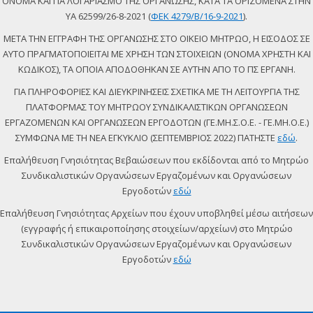
ΟΝΟΜΑ ΚΑΙ ΓΙΑ ΛΟΓΑΡΙΑΣΜΟ ΤΗΣ ΟΡΓΑΝΩΣΗΣ, ΚΑΤΑ ΤΑ ΟΡΙΖΟΜΕΝΑ ΣΤΗΝ
ΥΑ 62599/26-8-2021 (
ΦΕΚ 4279/Β/16-9-2021
).
ΜΕΤΑ ΤΗΝ ΕΓΓΡΑΦΗ ΤΗΣ ΟΡΓΑΝΩΣΗΣ ΣΤΟ ΟΙΚΕΙΟ ΜΗΤΡΩΟ, Η ΕΙΣΟΔΟΣ ΣΕ
ΑΥΤΟ ΠΡΑΓΜΑΤΟΠΟΙΕΙΤΑΙ ΜΕ ΧΡΗΣΗ ΤΩΝ ΣΤΟΙΧΕΙΩΝ (ΟΝΟΜΑ ΧΡΗΣΤΗ ΚΑΙ
ΚΩΔΙΚΟΣ), ΤΑ ΟΠΟΙΑ ΑΠΟΔΟΘΗΚΑΝ ΣΕ ΑΥΤΗΝ ΑΠΟ ΤΟ ΠΣ ΕΡΓΑΝΗ.
ΓΙΑ ΠΛΗΡΟΦΟΡΙΕΣ ΚΑΙ ΔΙΕΥΚΡΙΝΗΣΕΙΣ ΣΧΕΤΙΚΑ ΜΕ ΤΗ ΛΕΙΤΟΥΡΓΙΑ ΤΗΣ
ΠΛΑΤΦΟΡΜΑΣ ΤΟΥ ΜΗΤΡΩΟΥ ΣΥΝΔΙΚΑΛΙΣΤΙΚΩΝ ΟΡΓΑΝΩΣΕΩΝ
ΕΡΓΑΖΟΜΕΝΩΝ ΚΑΙ ΟΡΓΑΝΩΣΕΩΝ ΕΡΓΟΔΟΤΩΝ (ΓΕ.ΜΗ.Σ.Ο.Ε. - ΓΕ.ΜΗ.Ο.Ε.)
ΣΥΜΦΩΝΑ ΜΕ ΤΗ ΝΕΑ ΕΓΚΥΚΛΙΟ (ΣΕΠΤΕΜΒΡΙΟΣ 2022) ΠΑΤΗΣΤΕ
εδώ
.
Επαλήθευση Γνησιότητας Βεβαιώσεων που εκδίδονται από το Μητρώο
Συνδικαλιστικών Οργανώσεων Εργαζομένων και Οργανώσεων
Εργοδοτών
εδώ
Επαλήθευση Γνησιότητας Αρχείων που έχουν υποβληθεί μέσω αιτήσεων
(εγγραφής ή επικαιροποίησης στοιχείων/αρχείων) στο Μητρώο
Συνδικαλιστικών Οργανώσεων Εργαζομένων και Οργανώσεων
Εργοδοτών
εδώ