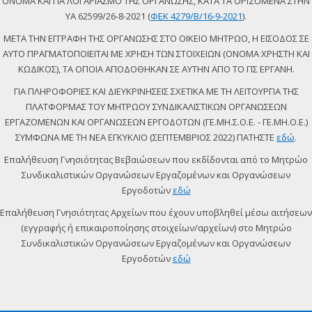
ΟΝΟΜΑ ΚΑΙ ΓΙΑ ΛΟΓΑΡΙΑΣΜΟ ΤΗΣ ΟΡΓΑΝΩΣΗΣ, ΚΑΤΑ ΤΑ ΟΡΙΖΟΜΕΝΑ ΣΤΗΝ
ΥΑ 62599/26-8-2021 (
ΦΕΚ 4279/Β/16-9-2021
).
ΜΕΤΑ ΤΗΝ ΕΓΓΡΑΦΗ ΤΗΣ ΟΡΓΑΝΩΣΗΣ ΣΤΟ ΟΙΚΕΙΟ ΜΗΤΡΩΟ, Η ΕΙΣΟΔΟΣ ΣΕ
ΑΥΤΟ ΠΡΑΓΜΑΤΟΠΟΙΕΙΤΑΙ ΜΕ ΧΡΗΣΗ ΤΩΝ ΣΤΟΙΧΕΙΩΝ (ΟΝΟΜΑ ΧΡΗΣΤΗ ΚΑΙ
ΚΩΔΙΚΟΣ), ΤΑ ΟΠΟΙΑ ΑΠΟΔΟΘΗΚΑΝ ΣΕ ΑΥΤΗΝ ΑΠΟ ΤΟ ΠΣ ΕΡΓΑΝΗ.
ΓΙΑ ΠΛΗΡΟΦΟΡΙΕΣ ΚΑΙ ΔΙΕΥΚΡΙΝΗΣΕΙΣ ΣΧΕΤΙΚΑ ΜΕ ΤΗ ΛΕΙΤΟΥΡΓΙΑ ΤΗΣ
ΠΛΑΤΦΟΡΜΑΣ ΤΟΥ ΜΗΤΡΩΟΥ ΣΥΝΔΙΚΑΛΙΣΤΙΚΩΝ ΟΡΓΑΝΩΣΕΩΝ
ΕΡΓΑΖΟΜΕΝΩΝ ΚΑΙ ΟΡΓΑΝΩΣΕΩΝ ΕΡΓΟΔΟΤΩΝ (ΓΕ.ΜΗ.Σ.Ο.Ε. - ΓΕ.ΜΗ.Ο.Ε.)
ΣΥΜΦΩΝΑ ΜΕ ΤΗ ΝΕΑ ΕΓΚΥΚΛΙΟ (ΣΕΠΤΕΜΒΡΙΟΣ 2022) ΠΑΤΗΣΤΕ
εδώ
.
Επαλήθευση Γνησιότητας Βεβαιώσεων που εκδίδονται από το Μητρώο
Συνδικαλιστικών Οργανώσεων Εργαζομένων και Οργανώσεων
Εργοδοτών
εδώ
Επαλήθευση Γνησιότητας Αρχείων που έχουν υποβληθεί μέσω αιτήσεων
(εγγραφής ή επικαιροποίησης στοιχείων/αρχείων) στο Μητρώο
Συνδικαλιστικών Οργανώσεων Εργαζομένων και Οργανώσεων
Εργοδοτών
εδώ