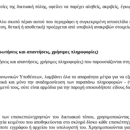
ίες της δικτυακή πύλης, οφείλει να παρέχει αληθείς, ακριβείς, έγκ
άλλο σκοπό πέραν αυτού που περιγράφει η συγκεκριμένη ιστοσελίδα 
εση, θετική ή αποθετική) προέρχεται από υποβολή ανακριβών στοιχεί
ερωτήσεις και απαντήσεις, χρήσιμες πληροφορίες)
ήσεις και απαντήσεις, χρήσιμες πληροφορίες) που παρουσιάζονται στ
οινωνικών Υποθέσεων, λαμβάνει όλα τα απαραίτητα μέτρα για να ε
ικά και μόνο την αναδημοσίευση των παραπάνω πληροφοριών - (νομ
χόμενό τους, ούτε είναι αρμόδια για την παροχή οποιουδήποτε είδους
 των επισκεπτών/χρηστών του δικτυακού τόπου, χρησιμοποιώντας α
αρχεία κειμένου που αποθηκεύονται στο σκληρό δίσκο κάθε επισκέπτη
ποτε εγγράφου ή αρχείου του υπολογιστή του. Χρησιμοποιούνται γι