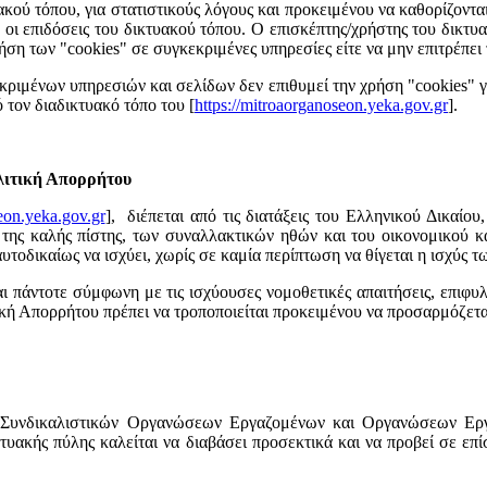
ύ τόπου, για στατιστικούς λόγους και προκειμένου να καθορίζονται οι
ν οι επιδόσεις του δικτυακού τόπου. Ο επισκέπτης/χρήστης του δικτ
χρήση των "cookies" σε συγκεκριμένες υπηρεσίες είτε να μην επιτρέπε
κριμένων υπηρεσιών και σελίδων δεν επιθυμεί την χρήση "cookies" γ
ό τον διαδικτυακό τόπο του [
https://mitroaorganoseon.yeka.gov.gr
].
ολιτική Απορρήτου
eon.yeka.gov.gr
], διέπεται από τις διατάξεις του Ελληνικού Δικαίου
ες της καλής πίστης, των συναλλακτικών ηθών και του οικονομικού κ
υτοδικαίως να ισχύει, χωρίς σε καμία περίπτωση να θίγεται η ισχύς 
ι πάντοτε σύμφωνη με τις ισχύουσες νομοθετικές απαιτήσεις, επιφ
ιτική Απορρήτου πρέπει να τροποποιείται προκειμένου να προσαρμόζετα
Συνδικαλιστικών Οργανώσεων Εργαζομένων και Οργανώσεων Εργο
κτυακής πύλης καλείται να διαβάσει προσεκτικά και να προβεί σε ε