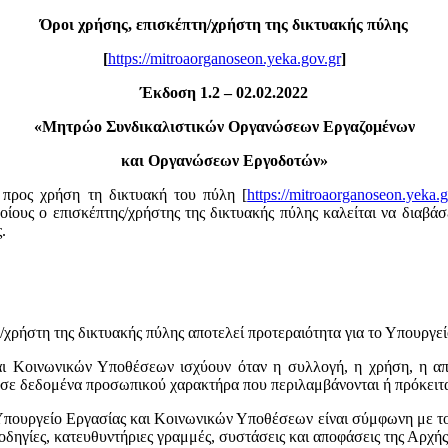
Όροι χρήσης, επισκέπτη/χρήστη της δικτυακής πύλης
[
https://mitroaorganoseon.yeka.gov.gr
]
Έκδοση 1.2 – 02.02.2022
«
Μητρώο Συνδικαλιστικών Οργανώσεων Εργαζομένων
και Οργανώσεων Εργοδοτών»
προς χρήση τη δικτυακή του πύλη [
https://mitroaorganoseon.yeka.g
ους ο επισκέπτης/χρήστης της δικτυακής πύλης καλείται να διαβάσε
.
χρήστη της δικτυακής πύλης αποτελεί προτεραιότητα για το Υπουργε
και Κοινωνικών Υποθέσεων ισχύουν όταν η συλλογή, η χρήση, η α
σε δεδομένα προσωπικού χαρακτήρα που περιλαμβάνονται ή πρόκειτα
Υπουργείο Εργασίας και Κοινωνικών Υποθέσεων είναι σύμφωνη με τ
ς, οδηγίες, κατευθυντήριες γραμμές, συστάσεις και αποφάσεις της 