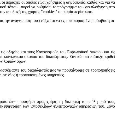
 περιοχές οι οποίες είναι χρήσιμες ή δημοφιλείς, καθώς και για να
υακού τόπου μπορεί να ρυθμίσει το πρόγραμμα του για πλοήγηση στο
ι την αποδοχή της χρήσης "cookies" σε καμία περίπτωση.
ια την αναγνώρισή του ενδέχεται να έχει περιορισμένη πρόσβαση σε
, τις οδηγίες και τους Κανονισμούς του Ευρωπαϊκού Δικαίου και τις
αι κοινωνικού σκοπού του δικαιώματος. Εάν κάποια διάταξη κριθεί
των λοιπών όρων.
υλασσόμαστε του δικαιώματός μας να προβαίνουμε σε τροποποιήσεις
ι σε νέες ή τροποποιημένες υπηρεσίες.
δοτών» προσφέρει προς χρήση τη δικτυακή του πύλη υπό τους
πίσκεψη/χρήση των ιστοσελίδων /ηλεκτρονικών υπηρεσιών του, μόνο