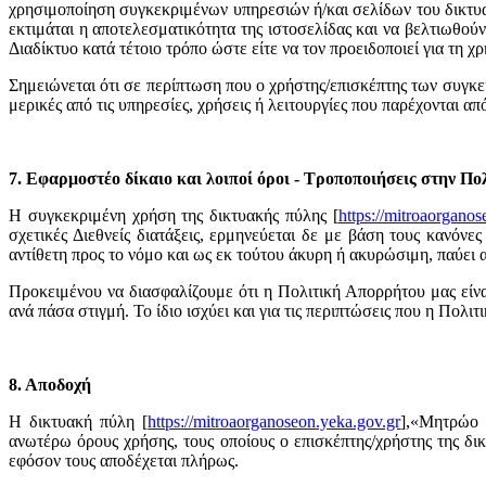
χρησιμοποίηση συγκεκριμένων υπηρεσιών ή/και σελίδων του δικτυακο
εκτιμάται η αποτελεσματικότητα της ιστοσελίδας και να βελτιωθού
Διαδίκτυο κατά τέτοιο τρόπο ώστε είτε να τον προειδοποιεί για τη 
Σημειώνεται ότι σε περίπτωση που ο χρήστης/επισκέπτης των συγκε
μερικές από τις υπηρεσίες, χρήσεις ή λειτουργίες που παρέχονται απ
7. Εφαρμοστέο δίκαιο και λοιποί όροι - Τροποποιήσεις στην Π
Η συγκεκριμένη χρήση της δικτυακής πύλης [
https://mitroaorganos
σχετικές Διεθνείς διατάξεις, ερμηνεύεται δε με βάση τους κανόν
αντίθετη προς το νόμο και ως εκ τούτου άκυρη ή ακυρώσιμη, παύει α
Προκειμένου να διασφαλίζουμε ότι η Πολιτική Απορρήτου μας είνα
ανά πάσα στιγμή. Το ίδιο ισχύει και για τις περιπτώσεις που η Πολ
8. Αποδοχή
Η δικτυακή πύλη [
https://mitroaorganoseon.yeka.gov.gr
],«Μητρώο 
ανωτέρω όρους χρήσης, τους οποίους ο επισκέπτης/χρήστης της δι
εφόσον τους αποδέχεται πλήρως.