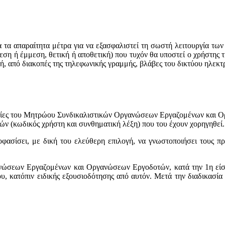
τα απαραίτητα μέτρα για να εξασφαλιστεί τη σωστή λειτουργία των
ση ή έμμεση, θετική ή αποθετική) που τυχόν θα υποστεί ο χρήστης τ
ή, από διακοπές της τηλεφωνικής γραμμής, βλάβες του δικτύου ηλεκτ
ρεσίες του Μητρώου Συνδικαλιστικών Οργανώσεων Εργαζομένων και 
ών (κωδικός χρήστη και συνθηματική λέξη) που του έχουν χορηγηθεί.
φασίσει, με δική του ελεύθερη επιλογή, να γνωστοποιήσει τους π
νώσεων Εργαζομένων και Οργανώσεων Εργοδοτών, κατά την 1η είσοδ
, κατόπιν ειδικής εξουσιοδότησης από αυτόν. Μετά την διαδικασία 