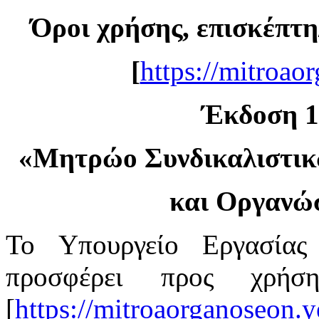
Όροι χρήσης, επισκέπτη
[
https://mitroao
Έκδοση 1.
«
Μητρώο Συνδικαλιστι
και Οργανώ
Το Υπουργείο Εργασίας
προσφέρει προς χρή
[
https://mitroaorganoseon.y