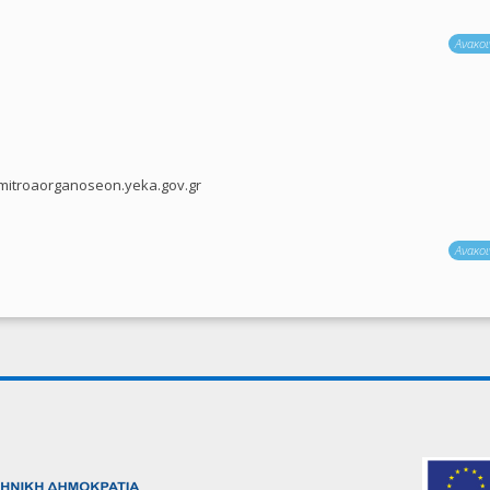
Ανακοι
mitroaorganoseon.yeka.gov.gr
Ανακοι