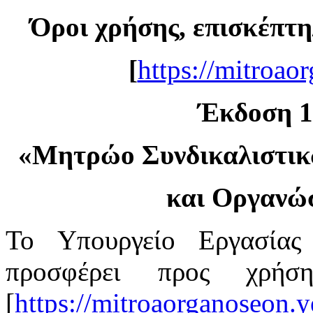
Όροι χρήσης, επισκέπτη
[
https://mitroao
Έκδοση 1.
«
Μητρώο Συνδικαλιστι
και Οργανώ
Το Υπουργείο Εργασίας
προσφέρει προς χρή
[
https://mitroaorganoseon.y