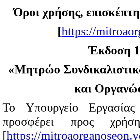
Όροι χρήσης, επισκέπτη
[
https://mitroao
Έκδοση 1.
«
Μητρώο Συνδικαλιστι
και Οργανώ
Το Υπουργείο Εργασίας
προσφέρει προς χρή
[
https://mitroaorganoseon.y