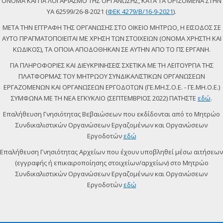
ΟΝΟΜΑ ΚΑΙ ΓΙΑ ΛΟΓΑΡΙΑΣΜΟ ΤΗΣ ΟΡΓΑΝΩΣΗΣ, ΚΑΤΑ ΤΑ ΟΡΙΖΟΜΕΝΑ ΣΤΗΝ
ΥΑ 62599/26-8-2021 (
ΦΕΚ 4279/Β/16-9-2021
).
ΜΕΤΑ ΤΗΝ ΕΓΓΡΑΦΗ ΤΗΣ ΟΡΓΑΝΩΣΗΣ ΣΤΟ ΟΙΚΕΙΟ ΜΗΤΡΩΟ, Η ΕΙΣΟΔΟΣ ΣΕ
ΑΥΤΟ ΠΡΑΓΜΑΤΟΠΟΙΕΙΤΑΙ ΜΕ ΧΡΗΣΗ ΤΩΝ ΣΤΟΙΧΕΙΩΝ (ΟΝΟΜΑ ΧΡΗΣΤΗ ΚΑΙ
ΚΩΔΙΚΟΣ), ΤΑ ΟΠΟΙΑ ΑΠΟΔΟΘΗΚΑΝ ΣΕ ΑΥΤΗΝ ΑΠΟ ΤΟ ΠΣ ΕΡΓΑΝΗ.
ΓΙΑ ΠΛΗΡΟΦΟΡΙΕΣ ΚΑΙ ΔΙΕΥΚΡΙΝΗΣΕΙΣ ΣΧΕΤΙΚΑ ΜΕ ΤΗ ΛΕΙΤΟΥΡΓΙΑ ΤΗΣ
ΠΛΑΤΦΟΡΜΑΣ ΤΟΥ ΜΗΤΡΩΟΥ ΣΥΝΔΙΚΑΛΙΣΤΙΚΩΝ ΟΡΓΑΝΩΣΕΩΝ
ΕΡΓΑΖΟΜΕΝΩΝ ΚΑΙ ΟΡΓΑΝΩΣΕΩΝ ΕΡΓΟΔΟΤΩΝ (ΓΕ.ΜΗ.Σ.Ο.Ε. - ΓΕ.ΜΗ.Ο.Ε.)
ΣΥΜΦΩΝΑ ΜΕ ΤΗ ΝΕΑ ΕΓΚΥΚΛΙΟ (ΣΕΠΤΕΜΒΡΙΟΣ 2022) ΠΑΤΗΣΤΕ
εδώ
.
Επαλήθευση Γνησιότητας Βεβαιώσεων που εκδίδονται από το Μητρώο
Συνδικαλιστικών Οργανώσεων Εργαζομένων και Οργανώσεων
Εργοδοτών
εδώ
Επαλήθευση Γνησιότητας Αρχείων που έχουν υποβληθεί μέσω αιτήσεων
(εγγραφής ή επικαιροποίησης στοιχείων/αρχείων) στο Μητρώο
Συνδικαλιστικών Οργανώσεων Εργαζομένων και Οργανώσεων
Εργοδοτών
εδώ