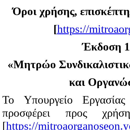
Όροι χρήσης, επισκέπτη
[
https://mitroao
Έκδοση 1.
«
Μητρώο Συνδικαλιστι
και Οργανώ
Το Υπουργείο Εργασίας
προσφέρει προς χρή
[
https://mitroaorganoseon.y