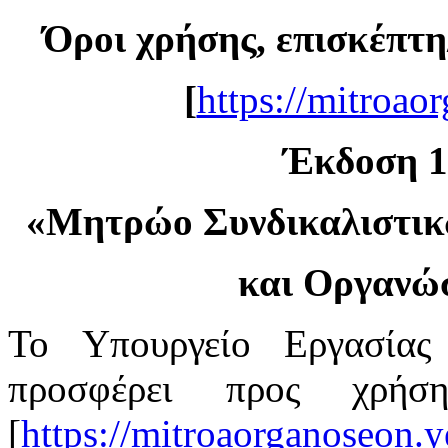
Όροι χρήσης, επισκέπτη
[
https://mitroao
Έκδοση 1.
«
Μητρώο Συνδικαλιστι
και Οργανώ
Το Υπουργείο Εργασίας
προσφέρει προς χρή
[
https://mitroaorganoseon.y