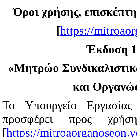
Όροι χρήσης, επισκέπτη
[
https://mitroao
Έκδοση 1.
«
Μητρώο Συνδικαλιστι
και Οργανώ
Το Υπουργείο Εργασίας
προσφέρει προς χρή
[
https://mitroaorganoseon.y