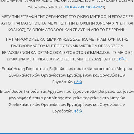
ΟΝΟΜΑ ΚΑΙ ΓΙΑ ΛΟΓΑΡΙΑΣΜΟ ΤΗΣ ΟΡΓΑΝΩΣΗΣ, ΚΑΤΑ ΤΑ ΟΡΙΖΟΜΕΝΑ ΣΤΗΝ
ΥΑ 62599/26-8-2021 (
ΦΕΚ 4279/Β/16-9-2021
).
ΜΕΤΑ ΤΗΝ ΕΓΓΡΑΦΗ ΤΗΣ ΟΡΓΑΝΩΣΗΣ ΣΤΟ ΟΙΚΕΙΟ ΜΗΤΡΩΟ, Η ΕΙΣΟΔΟΣ ΣΕ
ΑΥΤΟ ΠΡΑΓΜΑΤΟΠΟΙΕΙΤΑΙ ΜΕ ΧΡΗΣΗ ΤΩΝ ΣΤΟΙΧΕΙΩΝ (ΟΝΟΜΑ ΧΡΗΣΤΗ ΚΑΙ
ΚΩΔΙΚΟΣ), ΤΑ ΟΠΟΙΑ ΑΠΟΔΟΘΗΚΑΝ ΣΕ ΑΥΤΗΝ ΑΠΟ ΤΟ ΠΣ ΕΡΓΑΝΗ.
ΓΙΑ ΠΛΗΡΟΦΟΡΙΕΣ ΚΑΙ ΔΙΕΥΚΡΙΝΗΣΕΙΣ ΣΧΕΤΙΚΑ ΜΕ ΤΗ ΛΕΙΤΟΥΡΓΙΑ ΤΗΣ
ΠΛΑΤΦΟΡΜΑΣ ΤΟΥ ΜΗΤΡΩΟΥ ΣΥΝΔΙΚΑΛΙΣΤΙΚΩΝ ΟΡΓΑΝΩΣΕΩΝ
ΕΡΓΑΖΟΜΕΝΩΝ ΚΑΙ ΟΡΓΑΝΩΣΕΩΝ ΕΡΓΟΔΟΤΩΝ (ΓΕ.ΜΗ.Σ.Ο.Ε. - ΓΕ.ΜΗ.Ο.Ε.)
ΣΥΜΦΩΝΑ ΜΕ ΤΗ ΝΕΑ ΕΓΚΥΚΛΙΟ (ΣΕΠΤΕΜΒΡΙΟΣ 2022) ΠΑΤΗΣΤΕ
εδώ
.
Επαλήθευση Γνησιότητας Βεβαιώσεων που εκδίδονται από το Μητρώο
Συνδικαλιστικών Οργανώσεων Εργαζομένων και Οργανώσεων
Εργοδοτών
εδώ
Επαλήθευση Γνησιότητας Αρχείων που έχουν υποβληθεί μέσω αιτήσεων
(εγγραφής ή επικαιροποίησης στοιχείων/αρχείων) στο Μητρώο
Συνδικαλιστικών Οργανώσεων Εργαζομένων και Οργανώσεων
Εργοδοτών
εδώ