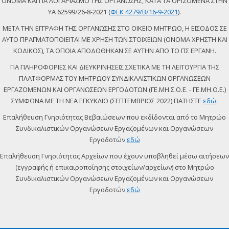
ΟΝΟΜΑ ΚΑΙ ΓΙΑ ΛΟΓΑΡΙΑΣΜΟ ΤΗΣ ΟΡΓΑΝΩΣΗΣ, ΚΑΤΑ ΤΑ ΟΡΙΖΟΜΕΝΑ ΣΤΗΝ
ΥΑ 62599/26-8-2021 (
ΦΕΚ 4279/Β/16-9-2021
).
ΜΕΤΑ ΤΗΝ ΕΓΓΡΑΦΗ ΤΗΣ ΟΡΓΑΝΩΣΗΣ ΣΤΟ ΟΙΚΕΙΟ ΜΗΤΡΩΟ, Η ΕΙΣΟΔΟΣ ΣΕ
ΑΥΤΟ ΠΡΑΓΜΑΤΟΠΟΙΕΙΤΑΙ ΜΕ ΧΡΗΣΗ ΤΩΝ ΣΤΟΙΧΕΙΩΝ (ΟΝΟΜΑ ΧΡΗΣΤΗ ΚΑΙ
ΚΩΔΙΚΟΣ), ΤΑ ΟΠΟΙΑ ΑΠΟΔΟΘΗΚΑΝ ΣΕ ΑΥΤΗΝ ΑΠΟ ΤΟ ΠΣ ΕΡΓΑΝΗ.
ΓΙΑ ΠΛΗΡΟΦΟΡΙΕΣ ΚΑΙ ΔΙΕΥΚΡΙΝΗΣΕΙΣ ΣΧΕΤΙΚΑ ΜΕ ΤΗ ΛΕΙΤΟΥΡΓΙΑ ΤΗΣ
ΠΛΑΤΦΟΡΜΑΣ ΤΟΥ ΜΗΤΡΩΟΥ ΣΥΝΔΙΚΑΛΙΣΤΙΚΩΝ ΟΡΓΑΝΩΣΕΩΝ
ΕΡΓΑΖΟΜΕΝΩΝ ΚΑΙ ΟΡΓΑΝΩΣΕΩΝ ΕΡΓΟΔΟΤΩΝ (ΓΕ.ΜΗ.Σ.Ο.Ε. - ΓΕ.ΜΗ.Ο.Ε.)
ΣΥΜΦΩΝΑ ΜΕ ΤΗ ΝΕΑ ΕΓΚΥΚΛΙΟ (ΣΕΠΤΕΜΒΡΙΟΣ 2022) ΠΑΤΗΣΤΕ
εδώ
.
Επαλήθευση Γνησιότητας Βεβαιώσεων που εκδίδονται από το Μητρώο
Συνδικαλιστικών Οργανώσεων Εργαζομένων και Οργανώσεων
Εργοδοτών
εδώ
Επαλήθευση Γνησιότητας Αρχείων που έχουν υποβληθεί μέσω αιτήσεων
(εγγραφής ή επικαιροποίησης στοιχείων/αρχείων) στο Μητρώο
Συνδικαλιστικών Οργανώσεων Εργαζομένων και Οργανώσεων
Εργοδοτών
εδώ