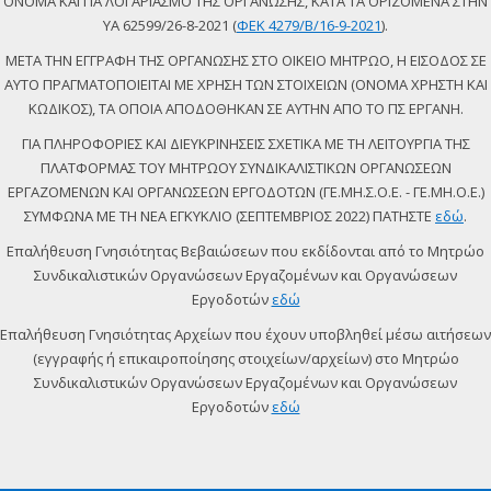
ΟΝΟΜΑ ΚΑΙ ΓΙΑ ΛΟΓΑΡΙΑΣΜΟ ΤΗΣ ΟΡΓΑΝΩΣΗΣ, ΚΑΤΑ ΤΑ ΟΡΙΖΟΜΕΝΑ ΣΤΗΝ
ΥΑ 62599/26-8-2021 (
ΦΕΚ 4279/Β/16-9-2021
).
ΜΕΤΑ ΤΗΝ ΕΓΓΡΑΦΗ ΤΗΣ ΟΡΓΑΝΩΣΗΣ ΣΤΟ ΟΙΚΕΙΟ ΜΗΤΡΩΟ, Η ΕΙΣΟΔΟΣ ΣΕ
ΑΥΤΟ ΠΡΑΓΜΑΤΟΠΟΙΕΙΤΑΙ ΜΕ ΧΡΗΣΗ ΤΩΝ ΣΤΟΙΧΕΙΩΝ (ΟΝΟΜΑ ΧΡΗΣΤΗ ΚΑΙ
ΚΩΔΙΚΟΣ), ΤΑ ΟΠΟΙΑ ΑΠΟΔΟΘΗΚΑΝ ΣΕ ΑΥΤΗΝ ΑΠΟ ΤΟ ΠΣ ΕΡΓΑΝΗ.
ΓΙΑ ΠΛΗΡΟΦΟΡΙΕΣ ΚΑΙ ΔΙΕΥΚΡΙΝΗΣΕΙΣ ΣΧΕΤΙΚΑ ΜΕ ΤΗ ΛΕΙΤΟΥΡΓΙΑ ΤΗΣ
ΠΛΑΤΦΟΡΜΑΣ ΤΟΥ ΜΗΤΡΩΟΥ ΣΥΝΔΙΚΑΛΙΣΤΙΚΩΝ ΟΡΓΑΝΩΣΕΩΝ
ΕΡΓΑΖΟΜΕΝΩΝ ΚΑΙ ΟΡΓΑΝΩΣΕΩΝ ΕΡΓΟΔΟΤΩΝ (ΓΕ.ΜΗ.Σ.Ο.Ε. - ΓΕ.ΜΗ.Ο.Ε.)
ΣΥΜΦΩΝΑ ΜΕ ΤΗ ΝΕΑ ΕΓΚΥΚΛΙΟ (ΣΕΠΤΕΜΒΡΙΟΣ 2022) ΠΑΤΗΣΤΕ
εδώ
.
Επαλήθευση Γνησιότητας Βεβαιώσεων που εκδίδονται από το Μητρώο
Συνδικαλιστικών Οργανώσεων Εργαζομένων και Οργανώσεων
Εργοδοτών
εδώ
Επαλήθευση Γνησιότητας Αρχείων που έχουν υποβληθεί μέσω αιτήσεων
(εγγραφής ή επικαιροποίησης στοιχείων/αρχείων) στο Μητρώο
Συνδικαλιστικών Οργανώσεων Εργαζομένων και Οργανώσεων
Εργοδοτών
εδώ