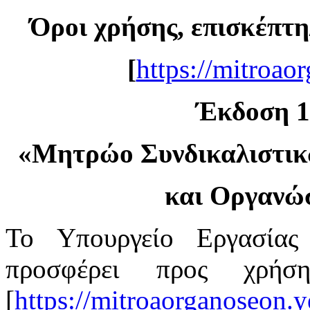
Όροι χρήσης, επισκέπτη
[
https://mitroao
Έκδοση 1.
«
Μητρώο Συνδικαλιστι
και Οργανώ
Το Υπουργείο Εργασίας
προσφέρει προς χρή
[
https://mitroaorganoseon.y