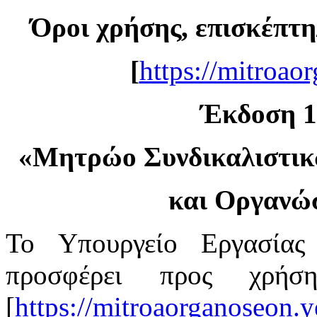
Όροι χρήσης, επισκέπτη
[
https://mitroao
Έκδοση 1.
«
Μητρώο Συνδικαλιστι
και Οργανώ
Το Υπουργείο Εργασίας
προσφέρει προς χρή
[
https://mitroaorganoseon.y