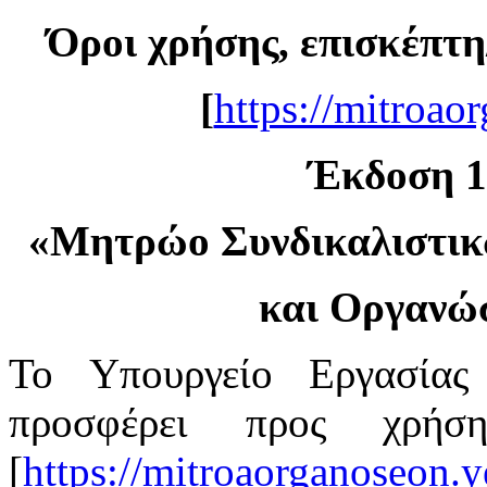
Όροι χρήσης, επισκέπτη
[
https://mitroao
Έκδοση 1.
«
Μητρώο Συνδικαλιστι
και Οργανώ
Το Υπουργείο Εργασίας
προσφέρει προς χρή
[
https://mitroaorganoseon.y