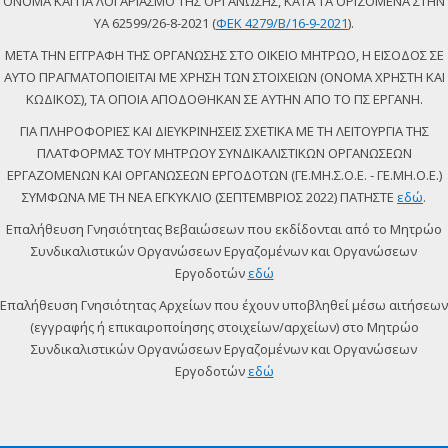
ΟΝΟΜΑ ΚΑΙ ΓΙΑ ΛΟΓΑΡΙΑΣΜΟ ΤΗΣ ΟΡΓΑΝΩΣΗΣ, ΚΑΤΑ ΤΑ ΟΡΙΖΟΜΕΝΑ ΣΤΗΝ
ΥΑ 62599/26-8-2021 (
ΦΕΚ 4279/Β/16-9-2021
).
ΜΕΤΑ ΤΗΝ ΕΓΓΡΑΦΗ ΤΗΣ ΟΡΓΑΝΩΣΗΣ ΣΤΟ ΟΙΚΕΙΟ ΜΗΤΡΩΟ, Η ΕΙΣΟΔΟΣ ΣΕ
ΑΥΤΟ ΠΡΑΓΜΑΤΟΠΟΙΕΙΤΑΙ ΜΕ ΧΡΗΣΗ ΤΩΝ ΣΤΟΙΧΕΙΩΝ (ΟΝΟΜΑ ΧΡΗΣΤΗ ΚΑΙ
ΚΩΔΙΚΟΣ), ΤΑ ΟΠΟΙΑ ΑΠΟΔΟΘΗΚΑΝ ΣΕ ΑΥΤΗΝ ΑΠΟ ΤΟ ΠΣ ΕΡΓΑΝΗ.
ΓΙΑ ΠΛΗΡΟΦΟΡΙΕΣ ΚΑΙ ΔΙΕΥΚΡΙΝΗΣΕΙΣ ΣΧΕΤΙΚΑ ΜΕ ΤΗ ΛΕΙΤΟΥΡΓΙΑ ΤΗΣ
ΠΛΑΤΦΟΡΜΑΣ ΤΟΥ ΜΗΤΡΩΟΥ ΣΥΝΔΙΚΑΛΙΣΤΙΚΩΝ ΟΡΓΑΝΩΣΕΩΝ
ΕΡΓΑΖΟΜΕΝΩΝ ΚΑΙ ΟΡΓΑΝΩΣΕΩΝ ΕΡΓΟΔΟΤΩΝ (ΓΕ.ΜΗ.Σ.Ο.Ε. - ΓΕ.ΜΗ.Ο.Ε.)
ΣΥΜΦΩΝΑ ΜΕ ΤΗ ΝΕΑ ΕΓΚΥΚΛΙΟ (ΣΕΠΤΕΜΒΡΙΟΣ 2022) ΠΑΤΗΣΤΕ
εδώ
.
Επαλήθευση Γνησιότητας Βεβαιώσεων που εκδίδονται από το Μητρώο
Συνδικαλιστικών Οργανώσεων Εργαζομένων και Οργανώσεων
Εργοδοτών
εδώ
Επαλήθευση Γνησιότητας Αρχείων που έχουν υποβληθεί μέσω αιτήσεων
(εγγραφής ή επικαιροποίησης στοιχείων/αρχείων) στο Μητρώο
Συνδικαλιστικών Οργανώσεων Εργαζομένων και Οργανώσεων
Εργοδοτών
εδώ