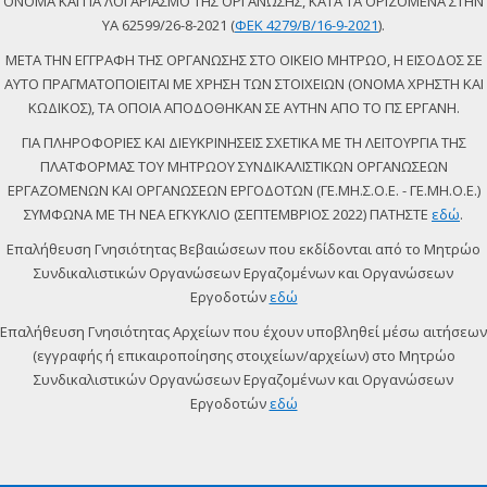
ΟΝΟΜΑ ΚΑΙ ΓΙΑ ΛΟΓΑΡΙΑΣΜΟ ΤΗΣ ΟΡΓΑΝΩΣΗΣ, ΚΑΤΑ ΤΑ ΟΡΙΖΟΜΕΝΑ ΣΤΗΝ
ΥΑ 62599/26-8-2021 (
ΦΕΚ 4279/Β/16-9-2021
).
ΜΕΤΑ ΤΗΝ ΕΓΓΡΑΦΗ ΤΗΣ ΟΡΓΑΝΩΣΗΣ ΣΤΟ ΟΙΚΕΙΟ ΜΗΤΡΩΟ, Η ΕΙΣΟΔΟΣ ΣΕ
ΑΥΤΟ ΠΡΑΓΜΑΤΟΠΟΙΕΙΤΑΙ ΜΕ ΧΡΗΣΗ ΤΩΝ ΣΤΟΙΧΕΙΩΝ (ΟΝΟΜΑ ΧΡΗΣΤΗ ΚΑΙ
ΚΩΔΙΚΟΣ), ΤΑ ΟΠΟΙΑ ΑΠΟΔΟΘΗΚΑΝ ΣΕ ΑΥΤΗΝ ΑΠΟ ΤΟ ΠΣ ΕΡΓΑΝΗ.
ΓΙΑ ΠΛΗΡΟΦΟΡΙΕΣ ΚΑΙ ΔΙΕΥΚΡΙΝΗΣΕΙΣ ΣΧΕΤΙΚΑ ΜΕ ΤΗ ΛΕΙΤΟΥΡΓΙΑ ΤΗΣ
ΠΛΑΤΦΟΡΜΑΣ ΤΟΥ ΜΗΤΡΩΟΥ ΣΥΝΔΙΚΑΛΙΣΤΙΚΩΝ ΟΡΓΑΝΩΣΕΩΝ
ΕΡΓΑΖΟΜΕΝΩΝ ΚΑΙ ΟΡΓΑΝΩΣΕΩΝ ΕΡΓΟΔΟΤΩΝ (ΓΕ.ΜΗ.Σ.Ο.Ε. - ΓΕ.ΜΗ.Ο.Ε.)
ΣΥΜΦΩΝΑ ΜΕ ΤΗ ΝΕΑ ΕΓΚΥΚΛΙΟ (ΣΕΠΤΕΜΒΡΙΟΣ 2022) ΠΑΤΗΣΤΕ
εδώ
.
Επαλήθευση Γνησιότητας Βεβαιώσεων που εκδίδονται από το Μητρώο
Συνδικαλιστικών Οργανώσεων Εργαζομένων και Οργανώσεων
Εργοδοτών
εδώ
Επαλήθευση Γνησιότητας Αρχείων που έχουν υποβληθεί μέσω αιτήσεων
(εγγραφής ή επικαιροποίησης στοιχείων/αρχείων) στο Μητρώο
Συνδικαλιστικών Οργανώσεων Εργαζομένων και Οργανώσεων
Εργοδοτών
εδώ