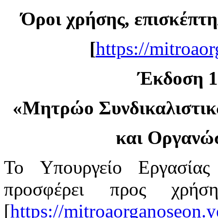
Όροι χρήσης, επισκέπτη
[
https://mitroao
Έκδοση 1.
«
Μητρώο Συνδικαλιστι
και Οργανώ
Το Υπουργείο Εργασίας
προσφέρει προς χρή
[
https://mitroaorganoseon.y