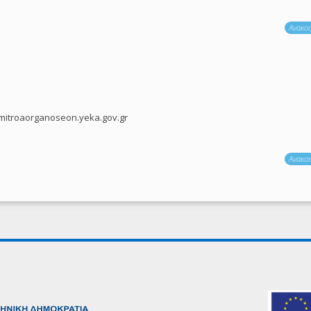
Ανακοι
mitroaorganoseon.yeka.gov.gr
Ανακοι