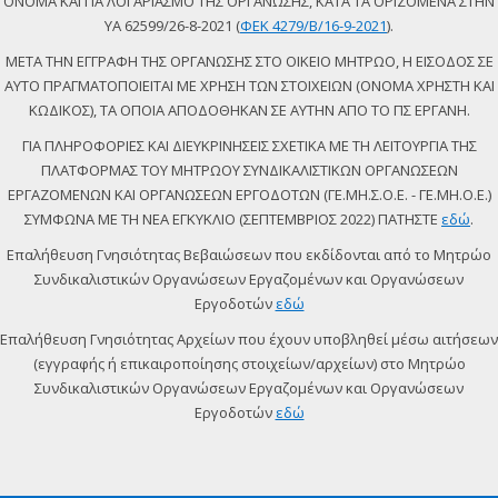
ΟΝΟΜΑ ΚΑΙ ΓΙΑ ΛΟΓΑΡΙΑΣΜΟ ΤΗΣ ΟΡΓΑΝΩΣΗΣ, ΚΑΤΑ ΤΑ ΟΡΙΖΟΜΕΝΑ ΣΤΗΝ
ΥΑ 62599/26-8-2021 (
ΦΕΚ 4279/Β/16-9-2021
).
ΜΕΤΑ ΤΗΝ ΕΓΓΡΑΦΗ ΤΗΣ ΟΡΓΑΝΩΣΗΣ ΣΤΟ ΟΙΚΕΙΟ ΜΗΤΡΩΟ, Η ΕΙΣΟΔΟΣ ΣΕ
ΑΥΤΟ ΠΡΑΓΜΑΤΟΠΟΙΕΙΤΑΙ ΜΕ ΧΡΗΣΗ ΤΩΝ ΣΤΟΙΧΕΙΩΝ (ΟΝΟΜΑ ΧΡΗΣΤΗ ΚΑΙ
ΚΩΔΙΚΟΣ), ΤΑ ΟΠΟΙΑ ΑΠΟΔΟΘΗΚΑΝ ΣΕ ΑΥΤΗΝ ΑΠΟ ΤΟ ΠΣ ΕΡΓΑΝΗ.
ΓΙΑ ΠΛΗΡΟΦΟΡΙΕΣ ΚΑΙ ΔΙΕΥΚΡΙΝΗΣΕΙΣ ΣΧΕΤΙΚΑ ΜΕ ΤΗ ΛΕΙΤΟΥΡΓΙΑ ΤΗΣ
ΠΛΑΤΦΟΡΜΑΣ ΤΟΥ ΜΗΤΡΩΟΥ ΣΥΝΔΙΚΑΛΙΣΤΙΚΩΝ ΟΡΓΑΝΩΣΕΩΝ
ΕΡΓΑΖΟΜΕΝΩΝ ΚΑΙ ΟΡΓΑΝΩΣΕΩΝ ΕΡΓΟΔΟΤΩΝ (ΓΕ.ΜΗ.Σ.Ο.Ε. - ΓΕ.ΜΗ.Ο.Ε.)
ΣΥΜΦΩΝΑ ΜΕ ΤΗ ΝΕΑ ΕΓΚΥΚΛΙΟ (ΣΕΠΤΕΜΒΡΙΟΣ 2022) ΠΑΤΗΣΤΕ
εδώ
.
Επαλήθευση Γνησιότητας Βεβαιώσεων που εκδίδονται από το Μητρώο
Συνδικαλιστικών Οργανώσεων Εργαζομένων και Οργανώσεων
Εργοδοτών
εδώ
Επαλήθευση Γνησιότητας Αρχείων που έχουν υποβληθεί μέσω αιτήσεων
(εγγραφής ή επικαιροποίησης στοιχείων/αρχείων) στο Μητρώο
Συνδικαλιστικών Οργανώσεων Εργαζομένων και Οργανώσεων
Εργοδοτών
εδώ