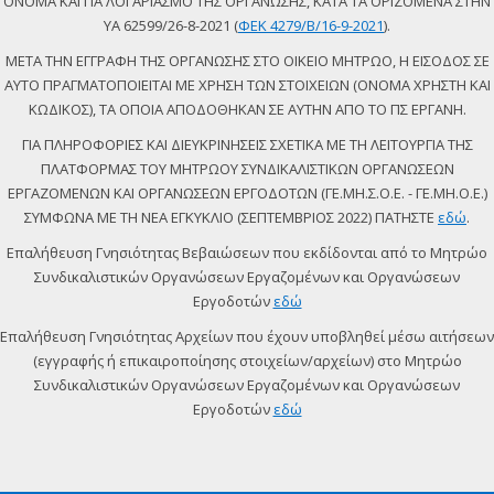
ΟΝΟΜΑ ΚΑΙ ΓΙΑ ΛΟΓΑΡΙΑΣΜΟ ΤΗΣ ΟΡΓΑΝΩΣΗΣ, ΚΑΤΑ ΤΑ ΟΡΙΖΟΜΕΝΑ ΣΤΗΝ
ΥΑ 62599/26-8-2021 (
ΦΕΚ 4279/Β/16-9-2021
).
ΜΕΤΑ ΤΗΝ ΕΓΓΡΑΦΗ ΤΗΣ ΟΡΓΑΝΩΣΗΣ ΣΤΟ ΟΙΚΕΙΟ ΜΗΤΡΩΟ, Η ΕΙΣΟΔΟΣ ΣΕ
ΑΥΤΟ ΠΡΑΓΜΑΤΟΠΟΙΕΙΤΑΙ ΜΕ ΧΡΗΣΗ ΤΩΝ ΣΤΟΙΧΕΙΩΝ (ΟΝΟΜΑ ΧΡΗΣΤΗ ΚΑΙ
ΚΩΔΙΚΟΣ), ΤΑ ΟΠΟΙΑ ΑΠΟΔΟΘΗΚΑΝ ΣΕ ΑΥΤΗΝ ΑΠΟ ΤΟ ΠΣ ΕΡΓΑΝΗ.
ΓΙΑ ΠΛΗΡΟΦΟΡΙΕΣ ΚΑΙ ΔΙΕΥΚΡΙΝΗΣΕΙΣ ΣΧΕΤΙΚΑ ΜΕ ΤΗ ΛΕΙΤΟΥΡΓΙΑ ΤΗΣ
ΠΛΑΤΦΟΡΜΑΣ ΤΟΥ ΜΗΤΡΩΟΥ ΣΥΝΔΙΚΑΛΙΣΤΙΚΩΝ ΟΡΓΑΝΩΣΕΩΝ
ΕΡΓΑΖΟΜΕΝΩΝ ΚΑΙ ΟΡΓΑΝΩΣΕΩΝ ΕΡΓΟΔΟΤΩΝ (ΓΕ.ΜΗ.Σ.Ο.Ε. - ΓΕ.ΜΗ.Ο.Ε.)
ΣΥΜΦΩΝΑ ΜΕ ΤΗ ΝΕΑ ΕΓΚΥΚΛΙΟ (ΣΕΠΤΕΜΒΡΙΟΣ 2022) ΠΑΤΗΣΤΕ
εδώ
.
Επαλήθευση Γνησιότητας Βεβαιώσεων που εκδίδονται από το Μητρώο
Συνδικαλιστικών Οργανώσεων Εργαζομένων και Οργανώσεων
Εργοδοτών
εδώ
Επαλήθευση Γνησιότητας Αρχείων που έχουν υποβληθεί μέσω αιτήσεων
(εγγραφής ή επικαιροποίησης στοιχείων/αρχείων) στο Μητρώο
Συνδικαλιστικών Οργανώσεων Εργαζομένων και Οργανώσεων
Εργοδοτών
εδώ