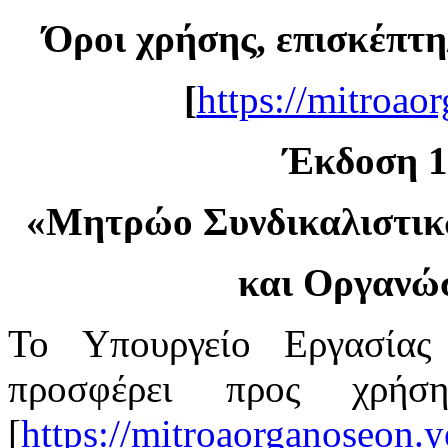
Όροι χρήσης, επισκέπτη
[
https://mitroao
Έκδοση 1.
«
Μητρώο Συνδικαλιστι
και Οργανώ
Το Υπουργείο Εργασίας
προσφέρει προς χρή
[
https://mitroaorganoseon.y