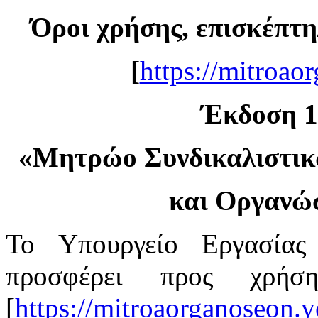
Όροι χρήσης, επισκέπτη
[
https://mitroao
Έκδοση 1.
«
Μητρώο Συνδικαλιστι
και Οργανώ
Το Υπουργείο Εργασίας
προσφέρει προς χρή
[
https://mitroaorganoseon.y