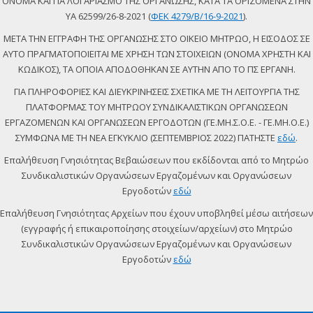
ΟΝΟΜΑ ΚΑΙ ΓΙΑ ΛΟΓΑΡΙΑΣΜΟ ΤΗΣ ΟΡΓΑΝΩΣΗΣ, ΚΑΤΑ ΤΑ ΟΡΙΖΟΜΕΝΑ ΣΤΗΝ
ΥΑ 62599/26-8-2021 (
ΦΕΚ 4279/Β/16-9-2021
).
ΜΕΤΑ ΤΗΝ ΕΓΓΡΑΦΗ ΤΗΣ ΟΡΓΑΝΩΣΗΣ ΣΤΟ ΟΙΚΕΙΟ ΜΗΤΡΩΟ, Η ΕΙΣΟΔΟΣ ΣΕ
ΑΥΤΟ ΠΡΑΓΜΑΤΟΠΟΙΕΙΤΑΙ ΜΕ ΧΡΗΣΗ ΤΩΝ ΣΤΟΙΧΕΙΩΝ (ΟΝΟΜΑ ΧΡΗΣΤΗ ΚΑΙ
ΚΩΔΙΚΟΣ), ΤΑ ΟΠΟΙΑ ΑΠΟΔΟΘΗΚΑΝ ΣΕ ΑΥΤΗΝ ΑΠΟ ΤΟ ΠΣ ΕΡΓΑΝΗ.
ΓΙΑ ΠΛΗΡΟΦΟΡΙΕΣ ΚΑΙ ΔΙΕΥΚΡΙΝΗΣΕΙΣ ΣΧΕΤΙΚΑ ΜΕ ΤΗ ΛΕΙΤΟΥΡΓΙΑ ΤΗΣ
ΠΛΑΤΦΟΡΜΑΣ ΤΟΥ ΜΗΤΡΩΟΥ ΣΥΝΔΙΚΑΛΙΣΤΙΚΩΝ ΟΡΓΑΝΩΣΕΩΝ
ΕΡΓΑΖΟΜΕΝΩΝ ΚΑΙ ΟΡΓΑΝΩΣΕΩΝ ΕΡΓΟΔΟΤΩΝ (ΓΕ.ΜΗ.Σ.Ο.Ε. - ΓΕ.ΜΗ.Ο.Ε.)
ΣΥΜΦΩΝΑ ΜΕ ΤΗ ΝΕΑ ΕΓΚΥΚΛΙΟ (ΣΕΠΤΕΜΒΡΙΟΣ 2022) ΠΑΤΗΣΤΕ
εδώ
.
Επαλήθευση Γνησιότητας Βεβαιώσεων που εκδίδονται από το Μητρώο
Συνδικαλιστικών Οργανώσεων Εργαζομένων και Οργανώσεων
Εργοδοτών
εδώ
Επαλήθευση Γνησιότητας Αρχείων που έχουν υποβληθεί μέσω αιτήσεων
(εγγραφής ή επικαιροποίησης στοιχείων/αρχείων) στο Μητρώο
Συνδικαλιστικών Οργανώσεων Εργαζομένων και Οργανώσεων
Εργοδοτών
εδώ