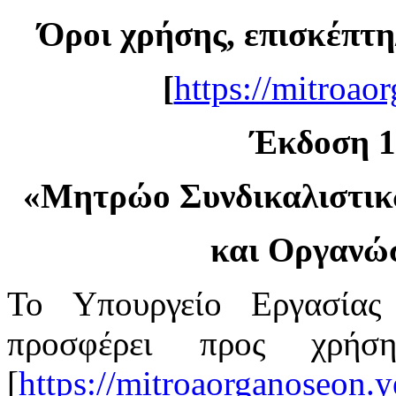
Όροι χρήσης, επισκέπτη
[
https://mitroao
Έκδοση 1.
«
Μητρώο Συνδικαλιστι
και Οργανώ
Το Υπουργείο Εργασίας
προσφέρει προς χρή
[
https://mitroaorganoseon.y