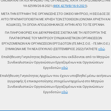
ΟΝΟΜΑ ΚΑΙ ΓΙΑ ΛΟΓΑΡΙΑΣΜΟ ΤΗΣ ΟΡΓΑΝΩΣΗΣ, ΚΑΤΑ ΤΑ ΟΡΙΖΟΜΕΝΑ ΣΤΗΝ
ΥΑ 62599/26-8-2021 (
ΦΕΚ 4279/Β/16-9-2021
).
ΜΕΤΑ ΤΗΝ ΕΓΓΡΑΦΗ ΤΗΣ ΟΡΓΑΝΩΣΗΣ ΣΤΟ ΟΙΚΕΙΟ ΜΗΤΡΩΟ, Η ΕΙΣΟΔΟΣ ΣΕ
ΑΥΤΟ ΠΡΑΓΜΑΤΟΠΟΙΕΙΤΑΙ ΜΕ ΧΡΗΣΗ ΤΩΝ ΣΤΟΙΧΕΙΩΝ (ΟΝΟΜΑ ΧΡΗΣΤΗ ΚΑΙ
ΚΩΔΙΚΟΣ), ΤΑ ΟΠΟΙΑ ΑΠΟΔΟΘΗΚΑΝ ΣΕ ΑΥΤΗΝ ΑΠΟ ΤΟ ΠΣ ΕΡΓΑΝΗ.
ΓΙΑ ΠΛΗΡΟΦΟΡΙΕΣ ΚΑΙ ΔΙΕΥΚΡΙΝΗΣΕΙΣ ΣΧΕΤΙΚΑ ΜΕ ΤΗ ΛΕΙΤΟΥΡΓΙΑ ΤΗΣ
ΠΛΑΤΦΟΡΜΑΣ ΤΟΥ ΜΗΤΡΩΟΥ ΣΥΝΔΙΚΑΛΙΣΤΙΚΩΝ ΟΡΓΑΝΩΣΕΩΝ
ΕΡΓΑΖΟΜΕΝΩΝ ΚΑΙ ΟΡΓΑΝΩΣΕΩΝ ΕΡΓΟΔΟΤΩΝ (ΓΕ.ΜΗ.Σ.Ο.Ε. - ΓΕ.ΜΗ.Ο.Ε.)
ΣΥΜΦΩΝΑ ΜΕ ΤΗ ΝΕΑ ΕΓΚΥΚΛΙΟ (ΣΕΠΤΕΜΒΡΙΟΣ 2022) ΠΑΤΗΣΤΕ
εδώ
.
Επαλήθευση Γνησιότητας Βεβαιώσεων που εκδίδονται από το Μητρώο
Συνδικαλιστικών Οργανώσεων Εργαζομένων και Οργανώσεων
Εργοδοτών
εδώ
Επαλήθευση Γνησιότητας Αρχείων που έχουν υποβληθεί μέσω αιτήσεων
(εγγραφής ή επικαιροποίησης στοιχείων/αρχείων) στο Μητρώο
Συνδικαλιστικών Οργανώσεων Εργαζομένων και Οργανώσεων
Εργοδοτών
εδώ