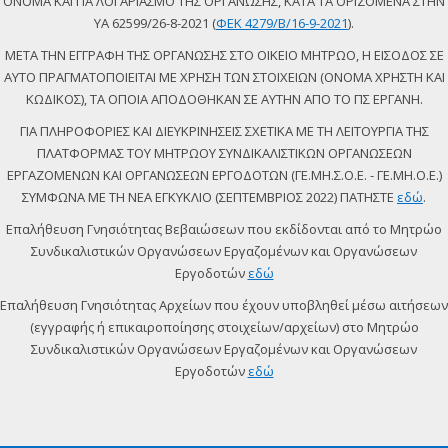
ΟΝΟΜΑ ΚΑΙ ΓΙΑ ΛΟΓΑΡΙΑΣΜΟ ΤΗΣ ΟΡΓΑΝΩΣΗΣ, ΚΑΤΑ ΤΑ ΟΡΙΖΟΜΕΝΑ ΣΤΗΝ
ΥΑ 62599/26-8-2021 (
ΦΕΚ 4279/Β/16-9-2021
).
ΜΕΤΑ ΤΗΝ ΕΓΓΡΑΦΗ ΤΗΣ ΟΡΓΑΝΩΣΗΣ ΣΤΟ ΟΙΚΕΙΟ ΜΗΤΡΩΟ, Η ΕΙΣΟΔΟΣ ΣΕ
ΑΥΤΟ ΠΡΑΓΜΑΤΟΠΟΙΕΙΤΑΙ ΜΕ ΧΡΗΣΗ ΤΩΝ ΣΤΟΙΧΕΙΩΝ (ΟΝΟΜΑ ΧΡΗΣΤΗ ΚΑΙ
ΚΩΔΙΚΟΣ), ΤΑ ΟΠΟΙΑ ΑΠΟΔΟΘΗΚΑΝ ΣΕ ΑΥΤΗΝ ΑΠΟ ΤΟ ΠΣ ΕΡΓΑΝΗ.
ΓΙΑ ΠΛΗΡΟΦΟΡΙΕΣ ΚΑΙ ΔΙΕΥΚΡΙΝΗΣΕΙΣ ΣΧΕΤΙΚΑ ΜΕ ΤΗ ΛΕΙΤΟΥΡΓΙΑ ΤΗΣ
ΠΛΑΤΦΟΡΜΑΣ ΤΟΥ ΜΗΤΡΩΟΥ ΣΥΝΔΙΚΑΛΙΣΤΙΚΩΝ ΟΡΓΑΝΩΣΕΩΝ
ΕΡΓΑΖΟΜΕΝΩΝ ΚΑΙ ΟΡΓΑΝΩΣΕΩΝ ΕΡΓΟΔΟΤΩΝ (ΓΕ.ΜΗ.Σ.Ο.Ε. - ΓΕ.ΜΗ.Ο.Ε.)
ΣΥΜΦΩΝΑ ΜΕ ΤΗ ΝΕΑ ΕΓΚΥΚΛΙΟ (ΣΕΠΤΕΜΒΡΙΟΣ 2022) ΠΑΤΗΣΤΕ
εδώ
.
Επαλήθευση Γνησιότητας Βεβαιώσεων που εκδίδονται από το Μητρώο
Συνδικαλιστικών Οργανώσεων Εργαζομένων και Οργανώσεων
Εργοδοτών
εδώ
Επαλήθευση Γνησιότητας Αρχείων που έχουν υποβληθεί μέσω αιτήσεων
(εγγραφής ή επικαιροποίησης στοιχείων/αρχείων) στο Μητρώο
Συνδικαλιστικών Οργανώσεων Εργαζομένων και Οργανώσεων
Εργοδοτών
εδώ