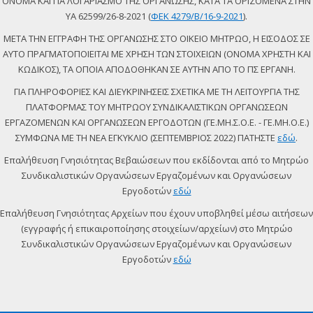
ΟΝΟΜΑ ΚΑΙ ΓΙΑ ΛΟΓΑΡΙΑΣΜΟ ΤΗΣ ΟΡΓΑΝΩΣΗΣ, ΚΑΤΑ ΤΑ ΟΡΙΖΟΜΕΝΑ ΣΤΗΝ
ΥΑ 62599/26-8-2021 (
ΦΕΚ 4279/Β/16-9-2021
).
ΜΕΤΑ ΤΗΝ ΕΓΓΡΑΦΗ ΤΗΣ ΟΡΓΑΝΩΣΗΣ ΣΤΟ ΟΙΚΕΙΟ ΜΗΤΡΩΟ, Η ΕΙΣΟΔΟΣ ΣΕ
ΑΥΤΟ ΠΡΑΓΜΑΤΟΠΟΙΕΙΤΑΙ ΜΕ ΧΡΗΣΗ ΤΩΝ ΣΤΟΙΧΕΙΩΝ (ΟΝΟΜΑ ΧΡΗΣΤΗ ΚΑΙ
ΚΩΔΙΚΟΣ), ΤΑ ΟΠΟΙΑ ΑΠΟΔΟΘΗΚΑΝ ΣΕ ΑΥΤΗΝ ΑΠΟ ΤΟ ΠΣ ΕΡΓΑΝΗ.
ΓΙΑ ΠΛΗΡΟΦΟΡΙΕΣ ΚΑΙ ΔΙΕΥΚΡΙΝΗΣΕΙΣ ΣΧΕΤΙΚΑ ΜΕ ΤΗ ΛΕΙΤΟΥΡΓΙΑ ΤΗΣ
ΠΛΑΤΦΟΡΜΑΣ ΤΟΥ ΜΗΤΡΩΟΥ ΣΥΝΔΙΚΑΛΙΣΤΙΚΩΝ ΟΡΓΑΝΩΣΕΩΝ
ΕΡΓΑΖΟΜΕΝΩΝ ΚΑΙ ΟΡΓΑΝΩΣΕΩΝ ΕΡΓΟΔΟΤΩΝ (ΓΕ.ΜΗ.Σ.Ο.Ε. - ΓΕ.ΜΗ.Ο.Ε.)
ΣΥΜΦΩΝΑ ΜΕ ΤΗ ΝΕΑ ΕΓΚΥΚΛΙΟ (ΣΕΠΤΕΜΒΡΙΟΣ 2022) ΠΑΤΗΣΤΕ
εδώ
.
Επαλήθευση Γνησιότητας Βεβαιώσεων που εκδίδονται από το Μητρώο
Συνδικαλιστικών Οργανώσεων Εργαζομένων και Οργανώσεων
Εργοδοτών
εδώ
Επαλήθευση Γνησιότητας Αρχείων που έχουν υποβληθεί μέσω αιτήσεων
(εγγραφής ή επικαιροποίησης στοιχείων/αρχείων) στο Μητρώο
Συνδικαλιστικών Οργανώσεων Εργαζομένων και Οργανώσεων
Εργοδοτών
εδώ