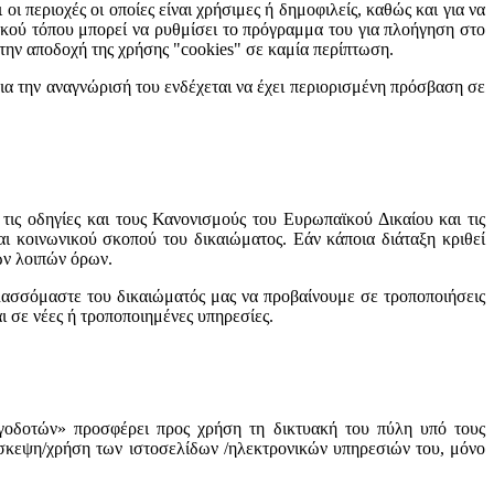
 περιοχές οι οποίες είναι χρήσιμες ή δημοφιλείς, καθώς και για να
υακού τόπου μπορεί να ρυθμίσει το πρόγραμμα του για πλοήγηση στο
ι την αποδοχή της χρήσης "cookies" σε καμία περίπτωση.
ια την αναγνώρισή του ενδέχεται να έχει περιορισμένη πρόσβαση σε
, τις οδηγίες και τους Κανονισμούς του Ευρωπαϊκού Δικαίου και τις
αι κοινωνικού σκοπού του δικαιώματος. Εάν κάποια διάταξη κριθεί
των λοιπών όρων.
υλασσόμαστε του δικαιώματός μας να προβαίνουμε σε τροποποιήσεις
ι σε νέες ή τροποποιημένες υπηρεσίες.
δοτών» προσφέρει προς χρήση τη δικτυακή του πύλη υπό τους
πίσκεψη/χρήση των ιστοσελίδων /ηλεκτρονικών υπηρεσιών του, μόνο