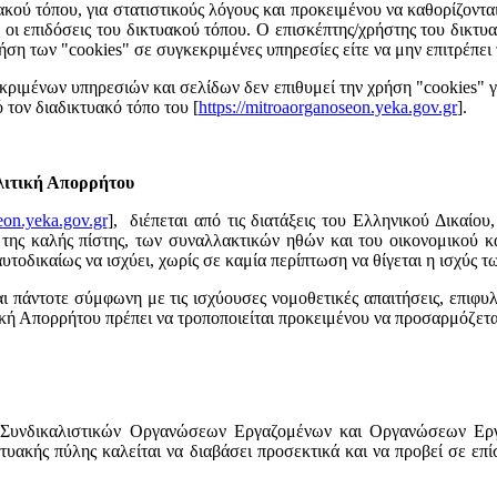
ύ τόπου, για στατιστικούς λόγους και προκειμένου να καθορίζονται οι
ν οι επιδόσεις του δικτυακού τόπου. Ο επισκέπτης/χρήστης του δικτ
χρήση των "cookies" σε συγκεκριμένες υπηρεσίες είτε να μην επιτρέπε
κριμένων υπηρεσιών και σελίδων δεν επιθυμεί την χρήση "cookies" γ
ό τον διαδικτυακό τόπο του [
https://mitroaorganoseon.yeka.gov.gr
].
ολιτική Απορρήτου
eon.yeka.gov.gr
], διέπεται από τις διατάξεις του Ελληνικού Δικαίου
ες της καλής πίστης, των συναλλακτικών ηθών και του οικονομικού κ
υτοδικαίως να ισχύει, χωρίς σε καμία περίπτωση να θίγεται η ισχύς 
ι πάντοτε σύμφωνη με τις ισχύουσες νομοθετικές απαιτήσεις, επιφ
ιτική Απορρήτου πρέπει να τροποποιείται προκειμένου να προσαρμόζετα
Συνδικαλιστικών Οργανώσεων Εργαζομένων και Οργανώσεων Εργο
κτυακής πύλης καλείται να διαβάσει προσεκτικά και να προβεί σε ε