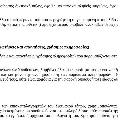
ίες της δικτυακή πύλης, οφείλει να παρέχει αληθείς, ακριβείς, έγκ
άλλο σκοπό πέραν αυτού που περιγράφει η συγκεκριμένη ιστοσελίδα 
εση, θετική ή αποθετική) προέρχεται από υποβολή ανακριβών στοιχεί
ερωτήσεις και απαντήσεις, χρήσιμες πληροφορίες)
ήσεις και απαντήσεις, χρήσιμες πληροφορίες) που παρουσιάζονται στ
οινωνικών Υποθέσεων, λαμβάνει όλα τα απαραίτητα μέτρα για να ε
ικά και μόνο την αναδημοσίευση των παραπάνω πληροφοριών - (νομ
χόμενό τους, ούτε είναι αρμόδια για την παροχή οποιουδήποτε είδους
 των επισκεπτών/χρηστών του δικτυακού τόπου, χρησιμοποιώντας α
αρχεία κειμένου που αποθηκεύονται στο σκληρό δίσκο κάθε επισκέπτη
ποτε εγγράφου ή αρχείου του υπολογιστή του. Χρησιμοποιούνται γι