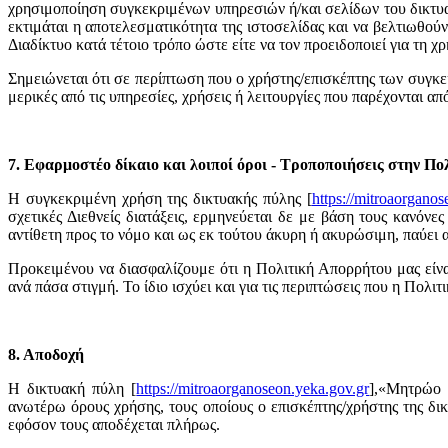
χρησιμοποίηση συγκεκριμένων υπηρεσιών ή/και σελίδων του δικτυακο
εκτιμάται η αποτελεσματικότητα της ιστοσελίδας και να βελτιωθού
Διαδίκτυο κατά τέτοιο τρόπο ώστε είτε να τον προειδοποιεί για τη 
Σημειώνεται ότι σε περίπτωση που ο χρήστης/επισκέπτης των συγκε
μερικές από τις υπηρεσίες, χρήσεις ή λειτουργίες που παρέχονται απ
7. Εφαρμοστέο δίκαιο και λοιποί όροι - Τροποποιήσεις στην Π
Η συγκεκριμένη χρήση της δικτυακής πύλης [
https://mitroaorganos
σχετικές Διεθνείς διατάξεις, ερμηνεύεται δε με βάση τους κανόν
αντίθετη προς το νόμο και ως εκ τούτου άκυρη ή ακυρώσιμη, παύει α
Προκειμένου να διασφαλίζουμε ότι η Πολιτική Απορρήτου μας είνα
ανά πάσα στιγμή. Το ίδιο ισχύει και για τις περιπτώσεις που η Πολ
8. Αποδοχή
Η δικτυακή πύλη [
https://mitroaorganoseon.yeka.gov.gr
],«Μητρώο 
ανωτέρω όρους χρήσης, τους οποίους ο επισκέπτης/χρήστης της δι
εφόσον τους αποδέχεται πλήρως.