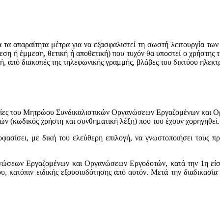
τα απαραίτητα μέτρα για να εξασφαλιστεί τη σωστή λειτουργία των
ση ή έμμεση, θετική ή αποθετική) που τυχόν θα υποστεί ο χρήστης τ
ή, από διακοπές της τηλεφωνικής γραμμής, βλάβες του δικτύου ηλεκτ
ρεσίες του Μητρώου Συνδικαλιστικών Οργανώσεων Εργαζομένων και 
ών (κωδικός χρήστη και συνθηματική λέξη) που του έχουν χορηγηθεί.
φασίσει, με δική του ελεύθερη επιλογή, να γνωστοποιήσει τους π
νώσεων Εργαζομένων και Οργανώσεων Εργοδοτών, κατά την 1η είσοδ
, κατόπιν ειδικής εξουσιοδότησης από αυτόν. Μετά την διαδικασία 