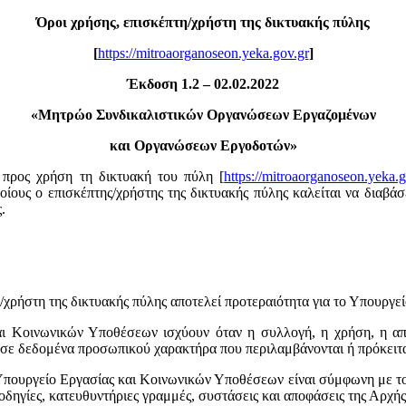
Όροι χρήσης, επισκέπτη/χρήστη της δικτυακής πύλης
[
https://mitroaorganoseon.yeka.gov.gr
]
Έκδοση 1.2 – 02.02.2022
«
Μητρώο Συνδικαλιστικών Οργανώσεων Εργαζομένων
και Οργανώσεων Εργοδοτών»
προς χρήση τη δικτυακή του πύλη [
https://mitroaorganoseon.yeka.g
ους ο επισκέπτης/χρήστης της δικτυακής πύλης καλείται να διαβάσε
.
χρήστη της δικτυακής πύλης αποτελεί προτεραιότητα για το Υπουργε
και Κοινωνικών Υποθέσεων ισχύουν όταν η συλλογή, η χρήση, η α
σε δεδομένα προσωπικού χαρακτήρα που περιλαμβάνονται ή πρόκειτα
Υπουργείο Εργασίας και Κοινωνικών Υποθέσεων είναι σύμφωνη με τ
ς, οδηγίες, κατευθυντήριες γραμμές, συστάσεις και αποφάσεις της 