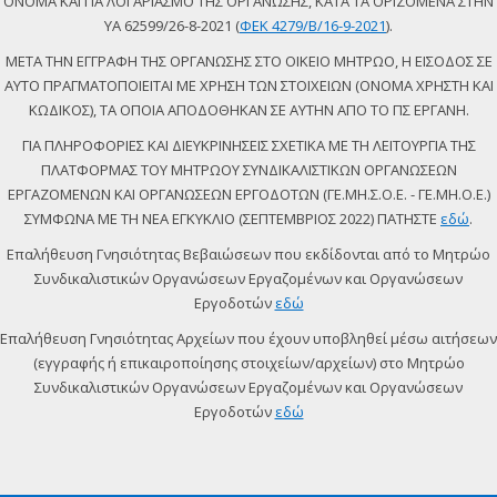
ΟΝΟΜΑ ΚΑΙ ΓΙΑ ΛΟΓΑΡΙΑΣΜΟ ΤΗΣ ΟΡΓΑΝΩΣΗΣ, ΚΑΤΑ ΤΑ ΟΡΙΖΟΜΕΝΑ ΣΤΗΝ
ΥΑ 62599/26-8-2021 (
ΦΕΚ 4279/Β/16-9-2021
).
ΜΕΤΑ ΤΗΝ ΕΓΓΡΑΦΗ ΤΗΣ ΟΡΓΑΝΩΣΗΣ ΣΤΟ ΟΙΚΕΙΟ ΜΗΤΡΩΟ, Η ΕΙΣΟΔΟΣ ΣΕ
ΑΥΤΟ ΠΡΑΓΜΑΤΟΠΟΙΕΙΤΑΙ ΜΕ ΧΡΗΣΗ ΤΩΝ ΣΤΟΙΧΕΙΩΝ (ΟΝΟΜΑ ΧΡΗΣΤΗ ΚΑΙ
ΚΩΔΙΚΟΣ), ΤΑ ΟΠΟΙΑ ΑΠΟΔΟΘΗΚΑΝ ΣΕ ΑΥΤΗΝ ΑΠΟ ΤΟ ΠΣ ΕΡΓΑΝΗ.
ΓΙΑ ΠΛΗΡΟΦΟΡΙΕΣ ΚΑΙ ΔΙΕΥΚΡΙΝΗΣΕΙΣ ΣΧΕΤΙΚΑ ΜΕ ΤΗ ΛΕΙΤΟΥΡΓΙΑ ΤΗΣ
ΠΛΑΤΦΟΡΜΑΣ ΤΟΥ ΜΗΤΡΩΟΥ ΣΥΝΔΙΚΑΛΙΣΤΙΚΩΝ ΟΡΓΑΝΩΣΕΩΝ
ΕΡΓΑΖΟΜΕΝΩΝ ΚΑΙ ΟΡΓΑΝΩΣΕΩΝ ΕΡΓΟΔΟΤΩΝ (ΓΕ.ΜΗ.Σ.Ο.Ε. - ΓΕ.ΜΗ.Ο.Ε.)
ΣΥΜΦΩΝΑ ΜΕ ΤΗ ΝΕΑ ΕΓΚΥΚΛΙΟ (ΣΕΠΤΕΜΒΡΙΟΣ 2022) ΠΑΤΗΣΤΕ
εδώ
.
Επαλήθευση Γνησιότητας Βεβαιώσεων που εκδίδονται από το Μητρώο
Συνδικαλιστικών Οργανώσεων Εργαζομένων και Οργανώσεων
Εργοδοτών
εδώ
Επαλήθευση Γνησιότητας Αρχείων που έχουν υποβληθεί μέσω αιτήσεων
(εγγραφής ή επικαιροποίησης στοιχείων/αρχείων) στο Μητρώο
Συνδικαλιστικών Οργανώσεων Εργαζομένων και Οργανώσεων
Εργοδοτών
εδώ