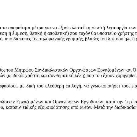
τα απαραίτητα μέτρα για να εξασφαλιστεί τη σωστή λειτουργία των
ση ή έμμεση, θετική ή αποθετική) που τυχόν θα υποστεί ο χρήστης τ
ή, από διακοπές της τηλεφωνικής γραμμής, βλάβες του δικτύου ηλεκτ
ρεσίες του Μητρώου Συνδικαλιστικών Οργανώσεων Εργαζομένων και 
ών (κωδικός χρήστη και συνθηματική λέξη) που του έχουν χορηγηθεί.
φασίσει, με δική του ελεύθερη επιλογή, να γνωστοποιήσει τους π
νώσεων Εργαζομένων και Οργανώσεων Εργοδοτών, κατά την 1η είσοδ
, κατόπιν ειδικής εξουσιοδότησης από αυτόν. Μετά την διαδικασία 