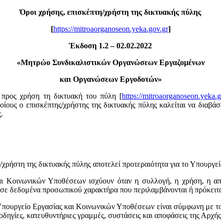
Όροι χρήσης, επισκέπτη/χρήστη της δικτυακής πύλης
[
https://mitroaorganoseon.yeka.gov.gr
]
Έκδοση 1.2 – 02.02.2022
«
Μητρώο Συνδικαλιστικών Οργανώσεων Εργαζομένων
και Οργανώσεων Εργοδοτών»
προς χρήση τη δικτυακή του πύλη [
https://mitroaorganoseon.yeka.g
ους ο επισκέπτης/χρήστης της δικτυακής πύλης καλείται να διαβάσε
.
χρήστη της δικτυακής πύλης αποτελεί προτεραιότητα για το Υπουργε
και Κοινωνικών Υποθέσεων ισχύουν όταν η συλλογή, η χρήση, η α
σε δεδομένα προσωπικού χαρακτήρα που περιλαμβάνονται ή πρόκειτα
Υπουργείο Εργασίας και Κοινωνικών Υποθέσεων είναι σύμφωνη με τ
ς, οδηγίες, κατευθυντήριες γραμμές, συστάσεις και αποφάσεις της 