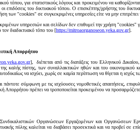
ύ τόπου, για στατιστικούς λόγους και προκειμένου να καθορίζονται οι
ν οι επιδόσεις του δικτυακού τόπου. Ο επισκέπτης/χρήστης του δικτ
χρήση των "cookies" σε συγκεκριμένες υπηρεσίες είτε να μην επιτρέπε
κριμένων υπηρεσιών και σελίδων δεν επιθυμεί την χρήση "cookies" γ
ό τον διαδικτυακό τόπο του [
https://mitroaorganoseon.yeka.gov.gr
].
ολιτική Απορρήτου
eon.yeka.gov.gr
], διέπεται από τις διατάξεις του Ελληνικού Δικαίου
ες της καλής πίστης, των συναλλακτικών ηθών και του οικονομικού κ
υτοδικαίως να ισχύει, χωρίς σε καμία περίπτωση να θίγεται η ισχύς 
ι πάντοτε σύμφωνη με τις ισχύουσες νομοθετικές απαιτήσεις, επιφ
ιτική Απορρήτου πρέπει να τροποποιείται προκειμένου να προσαρμόζετα
Συνδικαλιστικών Οργανώσεων Εργαζομένων και Οργανώσεων Εργο
κτυακής πύλης καλείται να διαβάσει προσεκτικά και να προβεί σε ε