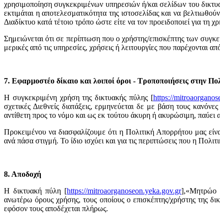
χρησιμοποίηση συγκεκριμένων υπηρεσιών ή/και σελίδων του δικτυακο
εκτιμάται η αποτελεσματικότητα της ιστοσελίδας και να βελτιωθού
Διαδίκτυο κατά τέτοιο τρόπο ώστε είτε να τον προειδοποιεί για τη 
Σημειώνεται ότι σε περίπτωση που ο χρήστης/επισκέπτης των συγκε
μερικές από τις υπηρεσίες, χρήσεις ή λειτουργίες που παρέχονται απ
7. Εφαρμοστέο δίκαιο και λοιποί όροι - Τροποποιήσεις στην Π
Η συγκεκριμένη χρήση της δικτυακής πύλης [
https://mitroaorganos
σχετικές Διεθνείς διατάξεις, ερμηνεύεται δε με βάση τους κανόν
αντίθετη προς το νόμο και ως εκ τούτου άκυρη ή ακυρώσιμη, παύει α
Προκειμένου να διασφαλίζουμε ότι η Πολιτική Απορρήτου μας είνα
ανά πάσα στιγμή. Το ίδιο ισχύει και για τις περιπτώσεις που η Πολ
8. Αποδοχή
Η δικτυακή πύλη [
https://mitroaorganoseon.yeka.gov.gr
],«Μητρώο 
ανωτέρω όρους χρήσης, τους οποίους ο επισκέπτης/χρήστης της δι
εφόσον τους αποδέχεται πλήρως.