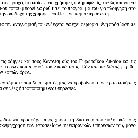
 περιοχές οι οποίες είναι χρήσιμες ή δημοφιλείς, καθώς και για να
υακού τόπου μπορεί να ρυθμίσει το πρόγραμμα του για πλοήγηση στο
ι την αποδοχή της χρήσης "cookies" σε καμία περίπτωση.
ια την αναγνώρισή του ενδέχεται να έχει περιορισμένη πρόσβαση σε
, τις οδηγίες και τους Κανονισμούς του Ευρωπαϊκού Δικαίου και τις
αι κοινωνικού σκοπού του δικαιώματος. Εάν κάποια διάταξη κριθεί
των λοιπών όρων.
υλασσόμαστε του δικαιώματός μας να προβαίνουμε σε τροποποιήσεις
ι σε νέες ή τροποποιημένες υπηρεσίες.
δοτών» προσφέρει προς χρήση τη δικτυακή του πύλη υπό τους
πίσκεψη/χρήση των ιστοσελίδων /ηλεκτρονικών υπηρεσιών του, μόνο