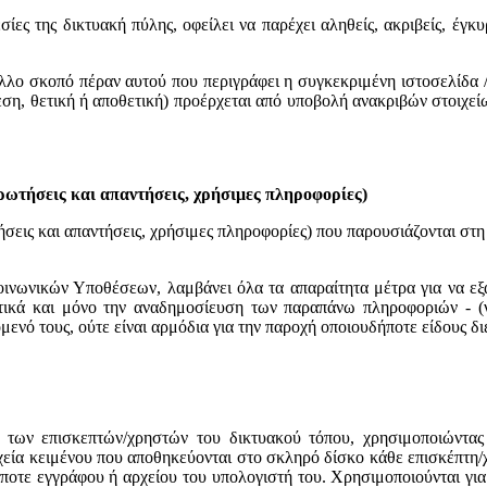
ίες της δικτυακή πύλης, οφείλει να παρέχει αληθείς, ακριβείς, έγκ
άλλο σκοπό πέραν αυτού που περιγράφει η συγκεκριμένη ιστοσελίδα 
εση, θετική ή αποθετική) προέρχεται από υποβολή ανακριβών στοιχεί
ερωτήσεις και απαντήσεις, χρήσιμες πληροφορίες)
ήσεις και απαντήσεις, χρήσιμες πληροφορίες) που παρουσιάζονται στ
οινωνικών Υποθέσεων, λαμβάνει όλα τα απαραίτητα μέτρα για να ε
ικά και μόνο την αναδημοσίευση των παραπάνω πληροφοριών - (νομ
χόμενό τους, ούτε είναι αρμόδια για την παροχή οποιουδήποτε είδους
 των επισκεπτών/χρηστών του δικτυακού τόπου, χρησιμοποιώντας α
αρχεία κειμένου που αποθηκεύονται στο σκληρό δίσκο κάθε επισκέπτη
ποτε εγγράφου ή αρχείου του υπολογιστή του. Χρησιμοποιούνται γι