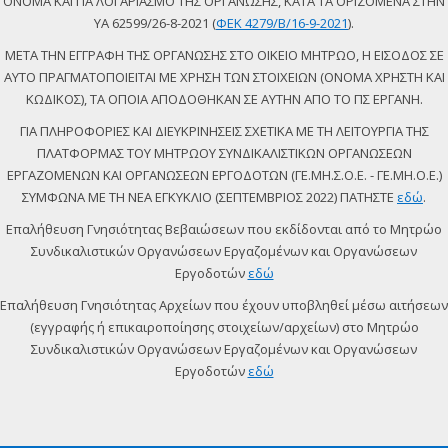
ΟΝΟΜΑ ΚΑΙ ΓΙΑ ΛΟΓΑΡΙΑΣΜΟ ΤΗΣ ΟΡΓΑΝΩΣΗΣ, ΚΑΤΑ ΤΑ ΟΡΙΖΟΜΕΝΑ ΣΤΗΝ
ΥΑ 62599/26-8-2021 (
ΦΕΚ 4279/Β/16-9-2021
).
ΜΕΤΑ ΤΗΝ ΕΓΓΡΑΦΗ ΤΗΣ ΟΡΓΑΝΩΣΗΣ ΣΤΟ ΟΙΚΕΙΟ ΜΗΤΡΩΟ, Η ΕΙΣΟΔΟΣ ΣΕ
ΑΥΤΟ ΠΡΑΓΜΑΤΟΠΟΙΕΙΤΑΙ ΜΕ ΧΡΗΣΗ ΤΩΝ ΣΤΟΙΧΕΙΩΝ (ΟΝΟΜΑ ΧΡΗΣΤΗ ΚΑΙ
ΚΩΔΙΚΟΣ), ΤΑ ΟΠΟΙΑ ΑΠΟΔΟΘΗΚΑΝ ΣΕ ΑΥΤΗΝ ΑΠΟ ΤΟ ΠΣ ΕΡΓΑΝΗ.
ΓΙΑ ΠΛΗΡΟΦΟΡΙΕΣ ΚΑΙ ΔΙΕΥΚΡΙΝΗΣΕΙΣ ΣΧΕΤΙΚΑ ΜΕ ΤΗ ΛΕΙΤΟΥΡΓΙΑ ΤΗΣ
ΠΛΑΤΦΟΡΜΑΣ ΤΟΥ ΜΗΤΡΩΟΥ ΣΥΝΔΙΚΑΛΙΣΤΙΚΩΝ ΟΡΓΑΝΩΣΕΩΝ
ΕΡΓΑΖΟΜΕΝΩΝ ΚΑΙ ΟΡΓΑΝΩΣΕΩΝ ΕΡΓΟΔΟΤΩΝ (ΓΕ.ΜΗ.Σ.Ο.Ε. - ΓΕ.ΜΗ.Ο.Ε.)
ΣΥΜΦΩΝΑ ΜΕ ΤΗ ΝΕΑ ΕΓΚΥΚΛΙΟ (ΣΕΠΤΕΜΒΡΙΟΣ 2022) ΠΑΤΗΣΤΕ
εδώ
.
Επαλήθευση Γνησιότητας Βεβαιώσεων που εκδίδονται από το Μητρώο
Συνδικαλιστικών Οργανώσεων Εργαζομένων και Οργανώσεων
Εργοδοτών
εδώ
Επαλήθευση Γνησιότητας Αρχείων που έχουν υποβληθεί μέσω αιτήσεων
(εγγραφής ή επικαιροποίησης στοιχείων/αρχείων) στο Μητρώο
Συνδικαλιστικών Οργανώσεων Εργαζομένων και Οργανώσεων
Εργοδοτών
εδώ