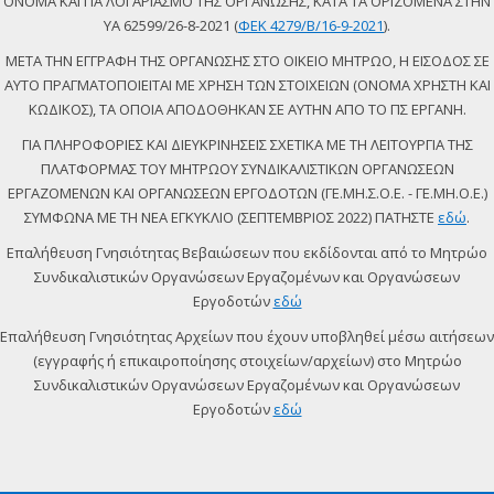
ΟΝΟΜΑ ΚΑΙ ΓΙΑ ΛΟΓΑΡΙΑΣΜΟ ΤΗΣ ΟΡΓΑΝΩΣΗΣ, ΚΑΤΑ ΤΑ ΟΡΙΖΟΜΕΝΑ ΣΤΗΝ
ΥΑ 62599/26-8-2021 (
ΦΕΚ 4279/Β/16-9-2021
).
ΜΕΤΑ ΤΗΝ ΕΓΓΡΑΦΗ ΤΗΣ ΟΡΓΑΝΩΣΗΣ ΣΤΟ ΟΙΚΕΙΟ ΜΗΤΡΩΟ, Η ΕΙΣΟΔΟΣ ΣΕ
ΑΥΤΟ ΠΡΑΓΜΑΤΟΠΟΙΕΙΤΑΙ ΜΕ ΧΡΗΣΗ ΤΩΝ ΣΤΟΙΧΕΙΩΝ (ΟΝΟΜΑ ΧΡΗΣΤΗ ΚΑΙ
ΚΩΔΙΚΟΣ), ΤΑ ΟΠΟΙΑ ΑΠΟΔΟΘΗΚΑΝ ΣΕ ΑΥΤΗΝ ΑΠΟ ΤΟ ΠΣ ΕΡΓΑΝΗ.
ΓΙΑ ΠΛΗΡΟΦΟΡΙΕΣ ΚΑΙ ΔΙΕΥΚΡΙΝΗΣΕΙΣ ΣΧΕΤΙΚΑ ΜΕ ΤΗ ΛΕΙΤΟΥΡΓΙΑ ΤΗΣ
ΠΛΑΤΦΟΡΜΑΣ ΤΟΥ ΜΗΤΡΩΟΥ ΣΥΝΔΙΚΑΛΙΣΤΙΚΩΝ ΟΡΓΑΝΩΣΕΩΝ
ΕΡΓΑΖΟΜΕΝΩΝ ΚΑΙ ΟΡΓΑΝΩΣΕΩΝ ΕΡΓΟΔΟΤΩΝ (ΓΕ.ΜΗ.Σ.Ο.Ε. - ΓΕ.ΜΗ.Ο.Ε.)
ΣΥΜΦΩΝΑ ΜΕ ΤΗ ΝΕΑ ΕΓΚΥΚΛΙΟ (ΣΕΠΤΕΜΒΡΙΟΣ 2022) ΠΑΤΗΣΤΕ
εδώ
.
Επαλήθευση Γνησιότητας Βεβαιώσεων που εκδίδονται από το Μητρώο
Συνδικαλιστικών Οργανώσεων Εργαζομένων και Οργανώσεων
Εργοδοτών
εδώ
Επαλήθευση Γνησιότητας Αρχείων που έχουν υποβληθεί μέσω αιτήσεων
(εγγραφής ή επικαιροποίησης στοιχείων/αρχείων) στο Μητρώο
Συνδικαλιστικών Οργανώσεων Εργαζομένων και Οργανώσεων
Εργοδοτών
εδώ