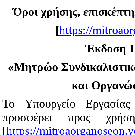
Όροι χρήσης, επισκέπτη
[
https://mitroao
Έκδοση 1.
«
Μητρώο Συνδικαλιστι
και Οργανώ
Το Υπουργείο Εργασίας
προσφέρει προς χρή
[
https://mitroaorganoseon.y