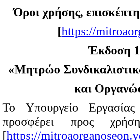
Όροι χρήσης, επισκέπτη
[
https://mitroao
Έκδοση 1.
«
Μητρώο Συνδικαλιστι
και Οργανώ
Το Υπουργείο Εργασίας
προσφέρει προς χρή
[
https://mitroaorganoseon.y