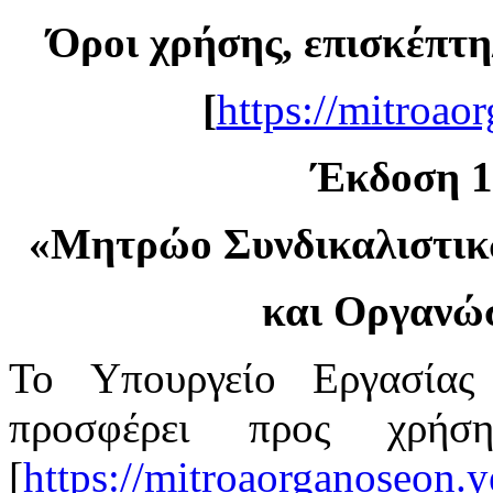
Όροι χρήσης, επισκέπτη
[
https://mitroao
Έκδοση 1.
«
Μητρώο Συνδικαλιστι
και Οργανώ
Το Υπουργείο Εργασίας
προσφέρει προς χρή
[
https://mitroaorganoseon.y