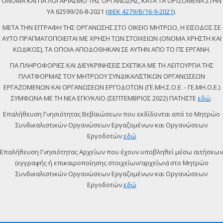
ΟΝΟΜΑ ΚΑΙ ΓΙΑ ΛΟΓΑΡΙΑΣΜΟ ΤΗΣ ΟΡΓΑΝΩΣΗΣ, ΚΑΤΑ ΤΑ ΟΡΙΖΟΜΕΝΑ ΣΤΗΝ
ΥΑ 62599/26-8-2021 (
ΦΕΚ 4279/Β/16-9-2021
).
ΜΕΤΑ ΤΗΝ ΕΓΓΡΑΦΗ ΤΗΣ ΟΡΓΑΝΩΣΗΣ ΣΤΟ ΟΙΚΕΙΟ ΜΗΤΡΩΟ, Η ΕΙΣΟΔΟΣ ΣΕ
ΑΥΤΟ ΠΡΑΓΜΑΤΟΠΟΙΕΙΤΑΙ ΜΕ ΧΡΗΣΗ ΤΩΝ ΣΤΟΙΧΕΙΩΝ (ΟΝΟΜΑ ΧΡΗΣΤΗ ΚΑΙ
ΚΩΔΙΚΟΣ), ΤΑ ΟΠΟΙΑ ΑΠΟΔΟΘΗΚΑΝ ΣΕ ΑΥΤΗΝ ΑΠΟ ΤΟ ΠΣ ΕΡΓΑΝΗ.
ΓΙΑ ΠΛΗΡΟΦΟΡΙΕΣ ΚΑΙ ΔΙΕΥΚΡΙΝΗΣΕΙΣ ΣΧΕΤΙΚΑ ΜΕ ΤΗ ΛΕΙΤΟΥΡΓΙΑ ΤΗΣ
ΠΛΑΤΦΟΡΜΑΣ ΤΟΥ ΜΗΤΡΩΟΥ ΣΥΝΔΙΚΑΛΙΣΤΙΚΩΝ ΟΡΓΑΝΩΣΕΩΝ
ΕΡΓΑΖΟΜΕΝΩΝ ΚΑΙ ΟΡΓΑΝΩΣΕΩΝ ΕΡΓΟΔΟΤΩΝ (ΓΕ.ΜΗ.Σ.Ο.Ε. - ΓΕ.ΜΗ.Ο.Ε.)
ΣΥΜΦΩΝΑ ΜΕ ΤΗ ΝΕΑ ΕΓΚΥΚΛΙΟ (ΣΕΠΤΕΜΒΡΙΟΣ 2022) ΠΑΤΗΣΤΕ
εδώ
.
Επαλήθευση Γνησιότητας Βεβαιώσεων που εκδίδονται από το Μητρώο
Συνδικαλιστικών Οργανώσεων Εργαζομένων και Οργανώσεων
Εργοδοτών
εδώ
Επαλήθευση Γνησιότητας Αρχείων που έχουν υποβληθεί μέσω αιτήσεων
(εγγραφής ή επικαιροποίησης στοιχείων/αρχείων) στο Μητρώο
Συνδικαλιστικών Οργανώσεων Εργαζομένων και Οργανώσεων
Εργοδοτών
εδώ