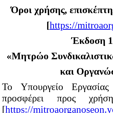
Όροι χρήσης, επισκέπτη
[
https://mitroao
Έκδοση 1.
«
Μητρώο Συνδικαλιστι
και Οργανώ
Το Υπουργείο Εργασίας
προσφέρει προς χρή
[
https://mitroaorganoseon.y