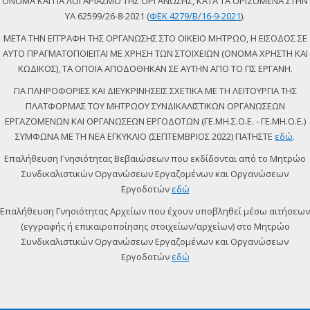
ΟΝΟΜΑ ΚΑΙ ΓΙΑ ΛΟΓΑΡΙΑΣΜΟ ΤΗΣ ΟΡΓΑΝΩΣΗΣ, ΚΑΤΑ ΤΑ ΟΡΙΖΟΜΕΝΑ ΣΤΗΝ
ΥΑ 62599/26-8-2021 (
ΦΕΚ 4279/Β/16-9-2021
).
ΜΕΤΑ ΤΗΝ ΕΓΓΡΑΦΗ ΤΗΣ ΟΡΓΑΝΩΣΗΣ ΣΤΟ ΟΙΚΕΙΟ ΜΗΤΡΩΟ, Η ΕΙΣΟΔΟΣ ΣΕ
ΑΥΤΟ ΠΡΑΓΜΑΤΟΠΟΙΕΙΤΑΙ ΜΕ ΧΡΗΣΗ ΤΩΝ ΣΤΟΙΧΕΙΩΝ (ΟΝΟΜΑ ΧΡΗΣΤΗ ΚΑΙ
ΚΩΔΙΚΟΣ), ΤΑ ΟΠΟΙΑ ΑΠΟΔΟΘΗΚΑΝ ΣΕ ΑΥΤΗΝ ΑΠΟ ΤΟ ΠΣ ΕΡΓΑΝΗ.
ΓΙΑ ΠΛΗΡΟΦΟΡΙΕΣ ΚΑΙ ΔΙΕΥΚΡΙΝΗΣΕΙΣ ΣΧΕΤΙΚΑ ΜΕ ΤΗ ΛΕΙΤΟΥΡΓΙΑ ΤΗΣ
ΠΛΑΤΦΟΡΜΑΣ ΤΟΥ ΜΗΤΡΩΟΥ ΣΥΝΔΙΚΑΛΙΣΤΙΚΩΝ ΟΡΓΑΝΩΣΕΩΝ
ΕΡΓΑΖΟΜΕΝΩΝ ΚΑΙ ΟΡΓΑΝΩΣΕΩΝ ΕΡΓΟΔΟΤΩΝ (ΓΕ.ΜΗ.Σ.Ο.Ε. - ΓΕ.ΜΗ.Ο.Ε.)
ΣΥΜΦΩΝΑ ΜΕ ΤΗ ΝΕΑ ΕΓΚΥΚΛΙΟ (ΣΕΠΤΕΜΒΡΙΟΣ 2022) ΠΑΤΗΣΤΕ
εδώ
.
Επαλήθευση Γνησιότητας Βεβαιώσεων που εκδίδονται από το Μητρώο
Συνδικαλιστικών Οργανώσεων Εργαζομένων και Οργανώσεων
Εργοδοτών
εδώ
Επαλήθευση Γνησιότητας Αρχείων που έχουν υποβληθεί μέσω αιτήσεων
(εγγραφής ή επικαιροποίησης στοιχείων/αρχείων) στο Μητρώο
Συνδικαλιστικών Οργανώσεων Εργαζομένων και Οργανώσεων
Εργοδοτών
εδώ