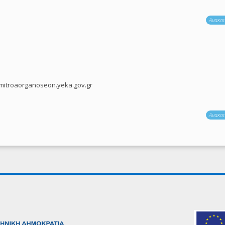
Ανακοι
mitroaorganoseon.yeka.gov.gr
Ανακοι