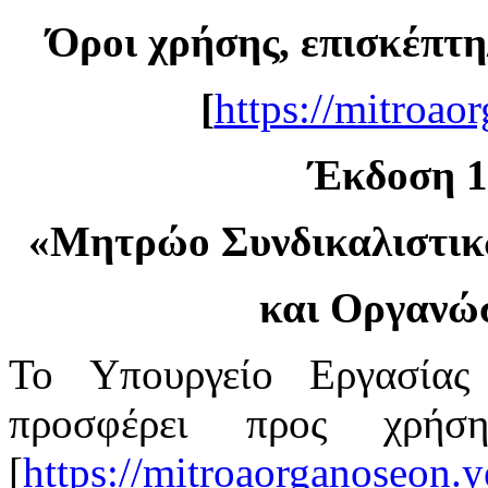
Όροι χρήσης, επισκέπτη
[
https://mitroao
Έκδοση 1.
«
Μητρώο Συνδικαλιστι
και Οργανώ
Το Υπουργείο Εργασίας
προσφέρει προς χρή
[
https://mitroaorganoseon.y