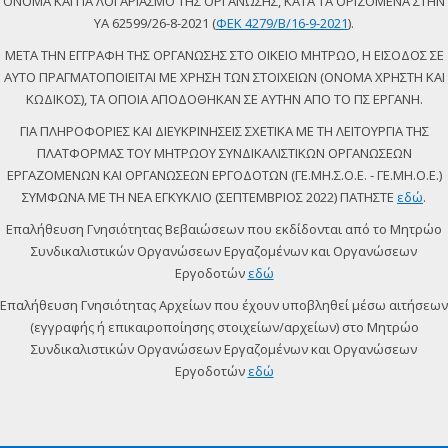
ΟΝΟΜΑ ΚΑΙ ΓΙΑ ΛΟΓΑΡΙΑΣΜΟ ΤΗΣ ΟΡΓΑΝΩΣΗΣ, ΚΑΤΑ ΤΑ ΟΡΙΖΟΜΕΝΑ ΣΤΗΝ
ΥΑ 62599/26-8-2021 (
ΦΕΚ 4279/Β/16-9-2021
).
ΜΕΤΑ ΤΗΝ ΕΓΓΡΑΦΗ ΤΗΣ ΟΡΓΑΝΩΣΗΣ ΣΤΟ ΟΙΚΕΙΟ ΜΗΤΡΩΟ, Η ΕΙΣΟΔΟΣ ΣΕ
ΑΥΤΟ ΠΡΑΓΜΑΤΟΠΟΙΕΙΤΑΙ ΜΕ ΧΡΗΣΗ ΤΩΝ ΣΤΟΙΧΕΙΩΝ (ΟΝΟΜΑ ΧΡΗΣΤΗ ΚΑΙ
ΚΩΔΙΚΟΣ), ΤΑ ΟΠΟΙΑ ΑΠΟΔΟΘΗΚΑΝ ΣΕ ΑΥΤΗΝ ΑΠΟ ΤΟ ΠΣ ΕΡΓΑΝΗ.
ΓΙΑ ΠΛΗΡΟΦΟΡΙΕΣ ΚΑΙ ΔΙΕΥΚΡΙΝΗΣΕΙΣ ΣΧΕΤΙΚΑ ΜΕ ΤΗ ΛΕΙΤΟΥΡΓΙΑ ΤΗΣ
ΠΛΑΤΦΟΡΜΑΣ ΤΟΥ ΜΗΤΡΩΟΥ ΣΥΝΔΙΚΑΛΙΣΤΙΚΩΝ ΟΡΓΑΝΩΣΕΩΝ
ΕΡΓΑΖΟΜΕΝΩΝ ΚΑΙ ΟΡΓΑΝΩΣΕΩΝ ΕΡΓΟΔΟΤΩΝ (ΓΕ.ΜΗ.Σ.Ο.Ε. - ΓΕ.ΜΗ.Ο.Ε.)
ΣΥΜΦΩΝΑ ΜΕ ΤΗ ΝΕΑ ΕΓΚΥΚΛΙΟ (ΣΕΠΤΕΜΒΡΙΟΣ 2022) ΠΑΤΗΣΤΕ
εδώ
.
Επαλήθευση Γνησιότητας Βεβαιώσεων που εκδίδονται από το Μητρώο
Συνδικαλιστικών Οργανώσεων Εργαζομένων και Οργανώσεων
Εργοδοτών
εδώ
Επαλήθευση Γνησιότητας Αρχείων που έχουν υποβληθεί μέσω αιτήσεων
(εγγραφής ή επικαιροποίησης στοιχείων/αρχείων) στο Μητρώο
Συνδικαλιστικών Οργανώσεων Εργαζομένων και Οργανώσεων
Εργοδοτών
εδώ