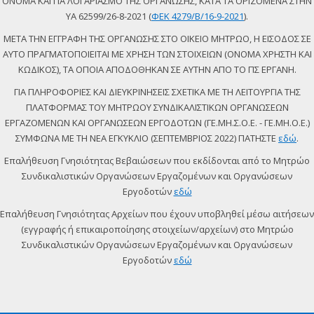
ΟΝΟΜΑ ΚΑΙ ΓΙΑ ΛΟΓΑΡΙΑΣΜΟ ΤΗΣ ΟΡΓΑΝΩΣΗΣ, ΚΑΤΑ ΤΑ ΟΡΙΖΟΜΕΝΑ ΣΤΗΝ
ΥΑ 62599/26-8-2021 (
ΦΕΚ 4279/Β/16-9-2021
).
ΜΕΤΑ ΤΗΝ ΕΓΓΡΑΦΗ ΤΗΣ ΟΡΓΑΝΩΣΗΣ ΣΤΟ ΟΙΚΕΙΟ ΜΗΤΡΩΟ, Η ΕΙΣΟΔΟΣ ΣΕ
ΑΥΤΟ ΠΡΑΓΜΑΤΟΠΟΙΕΙΤΑΙ ΜΕ ΧΡΗΣΗ ΤΩΝ ΣΤΟΙΧΕΙΩΝ (ΟΝΟΜΑ ΧΡΗΣΤΗ ΚΑΙ
ΚΩΔΙΚΟΣ), ΤΑ ΟΠΟΙΑ ΑΠΟΔΟΘΗΚΑΝ ΣΕ ΑΥΤΗΝ ΑΠΟ ΤΟ ΠΣ ΕΡΓΑΝΗ.
ΓΙΑ ΠΛΗΡΟΦΟΡΙΕΣ ΚΑΙ ΔΙΕΥΚΡΙΝΗΣΕΙΣ ΣΧΕΤΙΚΑ ΜΕ ΤΗ ΛΕΙΤΟΥΡΓΙΑ ΤΗΣ
ΠΛΑΤΦΟΡΜΑΣ ΤΟΥ ΜΗΤΡΩΟΥ ΣΥΝΔΙΚΑΛΙΣΤΙΚΩΝ ΟΡΓΑΝΩΣΕΩΝ
ΕΡΓΑΖΟΜΕΝΩΝ ΚΑΙ ΟΡΓΑΝΩΣΕΩΝ ΕΡΓΟΔΟΤΩΝ (ΓΕ.ΜΗ.Σ.Ο.Ε. - ΓΕ.ΜΗ.Ο.Ε.)
ΣΥΜΦΩΝΑ ΜΕ ΤΗ ΝΕΑ ΕΓΚΥΚΛΙΟ (ΣΕΠΤΕΜΒΡΙΟΣ 2022) ΠΑΤΗΣΤΕ
εδώ
.
Επαλήθευση Γνησιότητας Βεβαιώσεων που εκδίδονται από το Μητρώο
Συνδικαλιστικών Οργανώσεων Εργαζομένων και Οργανώσεων
Εργοδοτών
εδώ
Επαλήθευση Γνησιότητας Αρχείων που έχουν υποβληθεί μέσω αιτήσεων
(εγγραφής ή επικαιροποίησης στοιχείων/αρχείων) στο Μητρώο
Συνδικαλιστικών Οργανώσεων Εργαζομένων και Οργανώσεων
Εργοδοτών
εδώ