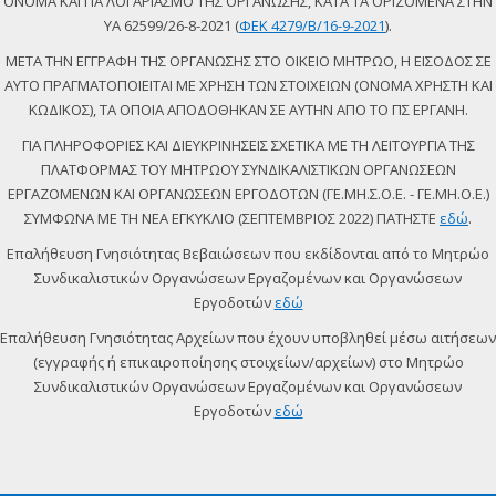
ΟΝΟΜΑ ΚΑΙ ΓΙΑ ΛΟΓΑΡΙΑΣΜΟ ΤΗΣ ΟΡΓΑΝΩΣΗΣ, ΚΑΤΑ ΤΑ ΟΡΙΖΟΜΕΝΑ ΣΤΗΝ
ΥΑ 62599/26-8-2021 (
ΦΕΚ 4279/Β/16-9-2021
).
ΜΕΤΑ ΤΗΝ ΕΓΓΡΑΦΗ ΤΗΣ ΟΡΓΑΝΩΣΗΣ ΣΤΟ ΟΙΚΕΙΟ ΜΗΤΡΩΟ, Η ΕΙΣΟΔΟΣ ΣΕ
ΑΥΤΟ ΠΡΑΓΜΑΤΟΠΟΙΕΙΤΑΙ ΜΕ ΧΡΗΣΗ ΤΩΝ ΣΤΟΙΧΕΙΩΝ (ΟΝΟΜΑ ΧΡΗΣΤΗ ΚΑΙ
ΚΩΔΙΚΟΣ), ΤΑ ΟΠΟΙΑ ΑΠΟΔΟΘΗΚΑΝ ΣΕ ΑΥΤΗΝ ΑΠΟ ΤΟ ΠΣ ΕΡΓΑΝΗ.
ΓΙΑ ΠΛΗΡΟΦΟΡΙΕΣ ΚΑΙ ΔΙΕΥΚΡΙΝΗΣΕΙΣ ΣΧΕΤΙΚΑ ΜΕ ΤΗ ΛΕΙΤΟΥΡΓΙΑ ΤΗΣ
ΠΛΑΤΦΟΡΜΑΣ ΤΟΥ ΜΗΤΡΩΟΥ ΣΥΝΔΙΚΑΛΙΣΤΙΚΩΝ ΟΡΓΑΝΩΣΕΩΝ
ΕΡΓΑΖΟΜΕΝΩΝ ΚΑΙ ΟΡΓΑΝΩΣΕΩΝ ΕΡΓΟΔΟΤΩΝ (ΓΕ.ΜΗ.Σ.Ο.Ε. - ΓΕ.ΜΗ.Ο.Ε.)
ΣΥΜΦΩΝΑ ΜΕ ΤΗ ΝΕΑ ΕΓΚΥΚΛΙΟ (ΣΕΠΤΕΜΒΡΙΟΣ 2022) ΠΑΤΗΣΤΕ
εδώ
.
Επαλήθευση Γνησιότητας Βεβαιώσεων που εκδίδονται από το Μητρώο
Συνδικαλιστικών Οργανώσεων Εργαζομένων και Οργανώσεων
Εργοδοτών
εδώ
Επαλήθευση Γνησιότητας Αρχείων που έχουν υποβληθεί μέσω αιτήσεων
(εγγραφής ή επικαιροποίησης στοιχείων/αρχείων) στο Μητρώο
Συνδικαλιστικών Οργανώσεων Εργαζομένων και Οργανώσεων
Εργοδοτών
εδώ