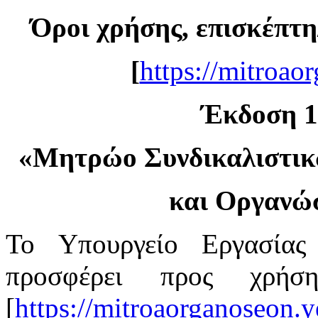
Όροι χρήσης, επισκέπτη
[
https://mitroao
Έκδοση 1.
«
Μητρώο Συνδικαλιστι
και Οργανώ
Το Υπουργείο Εργασίας
προσφέρει προς χρή
[
https://mitroaorganoseon.y