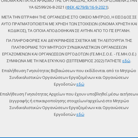
ΟΝΟΜΑ ΚΑΙ ΓΙΑ ΛΟΓΑΡΙΑΣΜΟ ΤΗΣ ΟΡΓΑΝΩΣΗΣ, ΚΑΤΑ ΤΑ ΟΡΙΖΟΜΕΝΑ ΣΤΗΝ
ΥΑ 62599/26-8-2021 (
ΦΕΚ 4279/Β/16-9-2021
).
ΜΕΤΑ ΤΗΝ ΕΓΓΡΑΦΗ ΤΗΣ ΟΡΓΑΝΩΣΗΣ ΣΤΟ ΟΙΚΕΙΟ ΜΗΤΡΩΟ, Η ΕΙΣΟΔΟΣ ΣΕ
ΑΥΤΟ ΠΡΑΓΜΑΤΟΠΟΙΕΙΤΑΙ ΜΕ ΧΡΗΣΗ ΤΩΝ ΣΤΟΙΧΕΙΩΝ (ΟΝΟΜΑ ΧΡΗΣΤΗ ΚΑΙ
ΚΩΔΙΚΟΣ), ΤΑ ΟΠΟΙΑ ΑΠΟΔΟΘΗΚΑΝ ΣΕ ΑΥΤΗΝ ΑΠΟ ΤΟ ΠΣ ΕΡΓΑΝΗ.
ΓΙΑ ΠΛΗΡΟΦΟΡΙΕΣ ΚΑΙ ΔΙΕΥΚΡΙΝΗΣΕΙΣ ΣΧΕΤΙΚΑ ΜΕ ΤΗ ΛΕΙΤΟΥΡΓΙΑ ΤΗΣ
ΠΛΑΤΦΟΡΜΑΣ ΤΟΥ ΜΗΤΡΩΟΥ ΣΥΝΔΙΚΑΛΙΣΤΙΚΩΝ ΟΡΓΑΝΩΣΕΩΝ
ΕΡΓΑΖΟΜΕΝΩΝ ΚΑΙ ΟΡΓΑΝΩΣΕΩΝ ΕΡΓΟΔΟΤΩΝ (ΓΕ.ΜΗ.Σ.Ο.Ε. - ΓΕ.ΜΗ.Ο.Ε.)
ΣΥΜΦΩΝΑ ΜΕ ΤΗ ΝΕΑ ΕΓΚΥΚΛΙΟ (ΣΕΠΤΕΜΒΡΙΟΣ 2022) ΠΑΤΗΣΤΕ
εδώ
.
Επαλήθευση Γνησιότητας Βεβαιώσεων που εκδίδονται από το Μητρώο
Συνδικαλιστικών Οργανώσεων Εργαζομένων και Οργανώσεων
Εργοδοτών
εδώ
Επαλήθευση Γνησιότητας Αρχείων που έχουν υποβληθεί μέσω αιτήσεων
(εγγραφής ή επικαιροποίησης στοιχείων/αρχείων) στο Μητρώο
Συνδικαλιστικών Οργανώσεων Εργαζομένων και Οργανώσεων
Εργοδοτών
εδώ